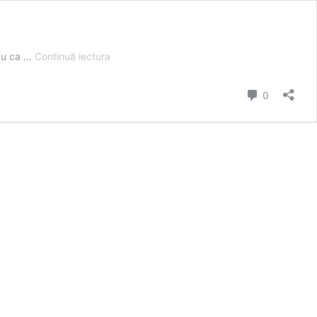
Formular
au ca …
Continuă lectura
Comanda
comentarii
0