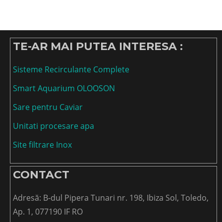
TE-AR MAI PUTEA INTERESA :
Sisteme Recirculante Complete
Smart Aquarium OLOOSON
Sare pentru Caviar
Unitati procesare apa
Site filtrare Inox
CONTACT
Adresă: B-dul Pipera Tunari nr. 198, Ibiza Sol, Toledo,
Ap. 1, 077190 IF RO