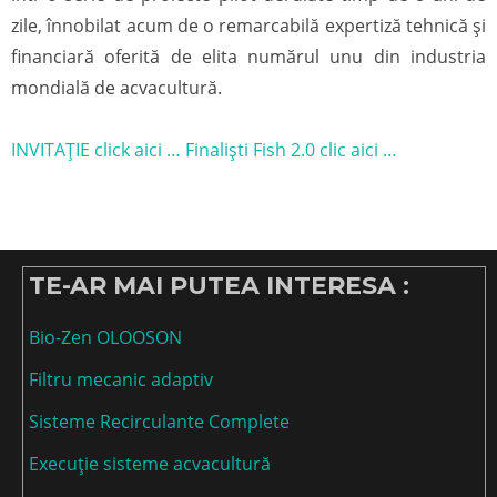
zile, înnobilat acum de o remarcabilă expertiză tehnică şi
financiară oferită de elita numărul unu din industria
mondială de acvacultură.
INVITAȚIE click aici …
Finaliști Fish 2.0 clic aici …
TE-AR MAI PUTEA INTERESA :
Bio-Zen OLOOSON
Filtru mecanic adaptiv
Sisteme Recirculante Complete
Execuție sisteme acvacultură