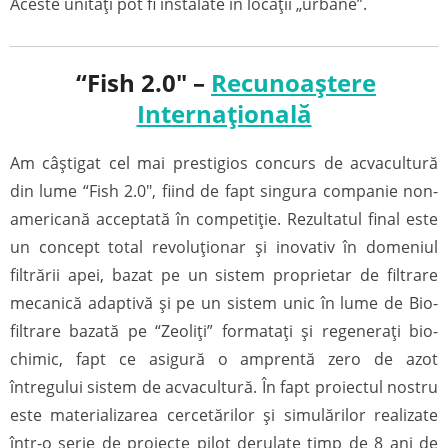
Aceste unități pot fi instalate în locații „urbane”.
“Fish 2.0″ –
Recunoaştere
Internaţională
Am câștigat cel mai prestigios concurs de acvacultură
din lume “Fish 2.0″, fiind de fapt singura companie non-
americană acceptată în competiție. Rezultatul final este
un concept total revoluționar şi inovativ în domeniul
filtrării apei, bazat pe un sistem proprietar de filtrare
mecanică adaptivă şi pe un sistem unic în lume de Bio-
filtrare bazată pe “Zeoliți” formatați și regenerați bio-
chimic, fapt ce asigură o amprentă zero de azot
întregului sistem de acvacultură. În fapt proiectul nostru
este materializarea cercetărilor și simulărilor realizate
într-o serie de proiecte pilot derulate timp de 8 ani de