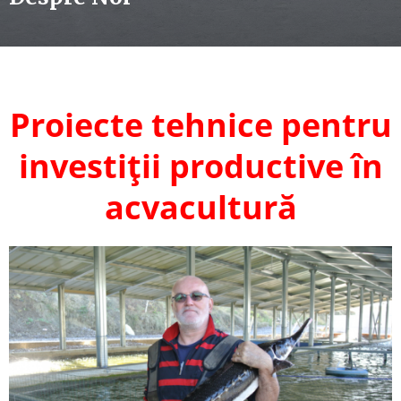
Proiecte tehnice pentru
investiții productive în
acvacultură