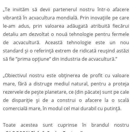
„Te invităm să devii partenerul nostru într-o afacere
vibrantă în acvacultura mondială. Prin inovațiile pe care
le-am adus, prin valoarea adăugată atribuită fiecărui
detaliu am dezvoltat o nouă tehnologie pentru fermele
de acvacultură. Această tehnologie este un nou
standard și o referință extrem de ridicată reușind astăzi
să fie ”prima opțiune” din industria de acvacultură.”
„Obiectivul nostru este obținerea de profit cu valoare
mare, fără a distruge mediul natural, pentru a proteja
rezervele de pește planetare, ce (din păcate) sunt pe cale
de dispariție și de a construi o afacere la o scală
comercială mare, în modul cel mai durabil cu putință.
Toate acestea sunt cuprinse în brandul nostru