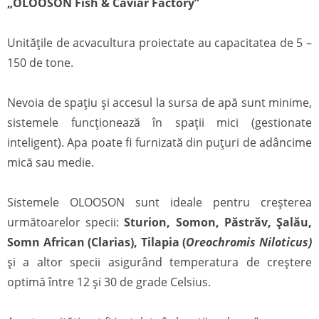
„OLOOSON Fish & Caviar Factory”
Unitățile de acvacultura proiectate au capacitatea de 5 –
150 de tone.
Nevoia de spațiu și accesul la sursa de apă sunt minime,
sistemele funcționează în spații mici (gestionate
inteligent). Apa poate fi furnizată din puțuri de adâncime
mică sau medie.
Sistemele OLOOSON sunt ideale pentru creșterea
următoarelor specii:
Sturion, Somon, Păstrăv, Șalău,
Somn African (Clarias), Tilapia (
O
reochromis Niloticus)
și a altor specii asigurând temperatura de creștere
optimă între 12 și 30 de grade Celsius.