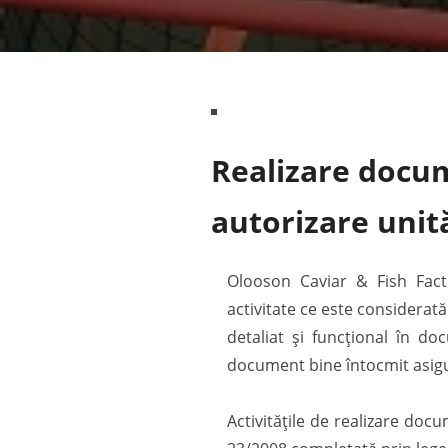
Realizare docum
autorizare unit
Olooson Caviar & Fish Fact
activitate ce este considerată
detaliat și funcțional în do
document bine întocmit asigur
Activitățile de realizare doc