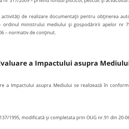
 nr 317/2009 – privind fondul piscicol, pescuit și acvacultur
ctivități de realizare documentații pentru obținerea auto
– ordinul ministrului mediului și gospodăririi apelor nr 
06 – normativ de conținut.
 Evaluare a Impactului asupra Mediulu
re a Impactului asupra Mediului se realizează în conformi
 137/1995, modificată și completata prin OUG nr.91 din 20-0