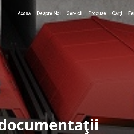
Acasă
Despre Noi
Servicii
Produse
Cărți
Fe
 documentații