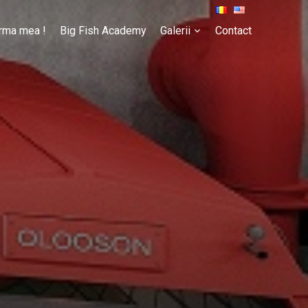
rma mea !
Big Fish Academy
Galerii
Contact