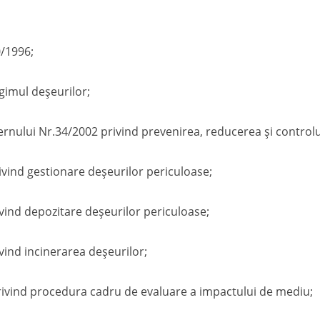
0/1996;
gimul deșeurilor;
ului Nr.34/2002 privind prevenirea, reducerea și controlul 
ivind gestionare deșeurilor periculoase;
vind depozitare deșeurilor periculoase;
vind incinerarea deșeurilor;
rivind procedura cadru de evaluare a impactului de mediu;