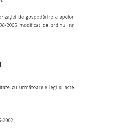
ă.
rizației de gospodărire a apelor
798/2005 modificat de ordinul nr
i
tate cu următoarele legi și acte
6-2002 ;