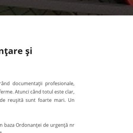
nțare și
rând documentații profesionale,
ferme. Atunci când totul este clar,
e de reușită sunt foarte mari. Un
c în baza Ordonanței de urgență nr