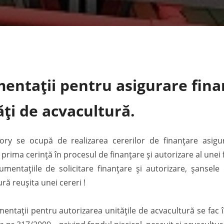
entații pentru asigurare fina
ăți de acvacultură.
ory se ocupă de realizarea cererilor de finanțare asigu
 prima cerință în procesul de finanțare și autorizare al unei 
cumentațiile de solicitare finanțare și autorizare, șansel
ă reușita unei cereri !
umentații pentru autorizarea unitățile de acvacultură se fa