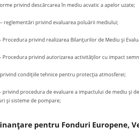
orme privind descărcarea în mediu acvatic a apelor uzate;
 reglementări privind evaluarea poluării mediului;
Procedura privind realizarea Bilanțurilor de Mediu și Eval
rocedura privind autorizarea activităților cu impact semni
ivind condițiile tehnice pentru protecția atmosferei;
privind procedura de evaluare a impactului de mediu și de
uri și sisteme de pompare;
 finanțare pentru Fonduri Europene, V