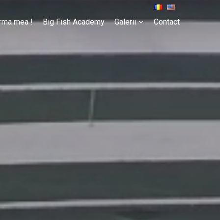
rma mea !
Big Fish Academy
Galerii
Contact