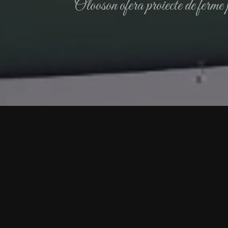
Olooson ofera proiecte de ferme p