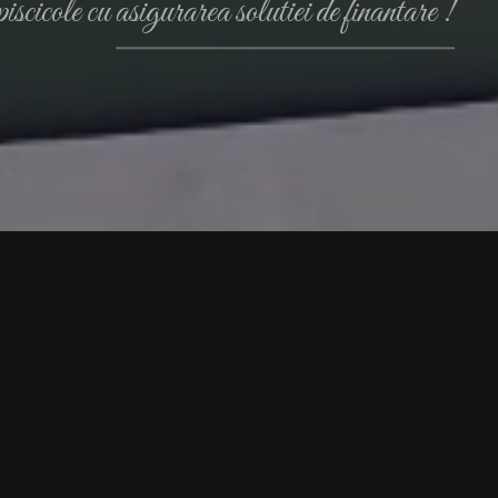
iscicole cu asigurarea solutiei de finantare !