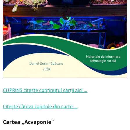
CUPRINS citește conținutul cărții aici …
Citește câteva capitole din carte …
Cartea „Acvaponie”