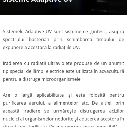
Sistemele Adaptive UV sunt sisteme ce „țintesc„ asupra
spectrului bacterian prin schimbarea timpului de
expunere a acestora la radiațiile UV.
Iradierea cu radiații ultraviolete produse de un anumit
tip special de lămpi electrice este utilizată în acvacultură
pentru a distruge microorganismele.
Are o largă aplicabilitate și este folosită pentru
purificarea aerului, a alimentelor etc. De altfel, prin
această iradiere se urmărește distrugerea acizilor
nucleici ai organismelor nedorite și aducerea acestora în
situația de sterilitate, făcând reproducerea imposibilă.