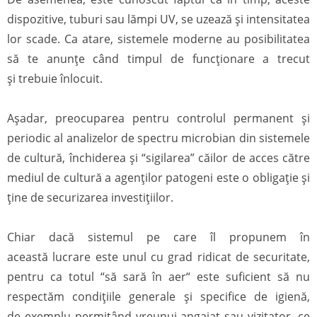
dispozitive, tuburi sau lămpi UV, se uzează și intensitatea
lor scade. Ca atare, sistemele moderne au posibilitatea
să te anunțe când timpul de funcționare a trecut
și trebuie înlocuit.
Așadar, preocuparea pentru controlul permanent și
periodic al analizelor de spectru microbian din sistemele
de cultură, închiderea și “sigilarea” căilor de acces către
mediul de cultură a agenților patogeni este o obligație și
ține de securizarea investițiilor.
Chiar dacă sistemul pe care îl propunem în
această lucrare este unul cu grad ridicat de securitate,
pentru ca totul “să sară în aer“ este suficient să nu
respectăm condițiile generale și specifice de igienă,
de exemplu permițând vreunui angajat sau vizitator, ce