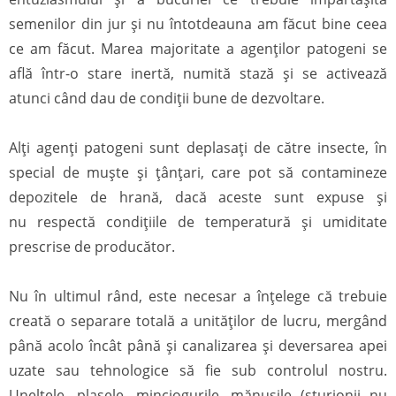
semenilor din jur și nu întotdeauna am făcut bine ceea
ce am făcut. Marea majoritate a agenților patogeni se
află într-o stare inertă, numită stază și se activează
atunci când dau de condiții bune de dezvoltare.
Alți agenți patogeni sunt deplasați de către insecte, în
special de muște și țânțari, care pot să contamineze
depozitele de hrană, dacă aceste sunt expuse și
nu respectă condițiile de temperatură și umiditate
prescrise de producător.
Nu în ultimul rând, este necesar a înțelege că trebuie
creată o separare totală a unităților de lucru, mergând
până acolo încât până și canalizarea și deversarea apei
uzate sau tehnologice să fie sub controlul nostru.
Uneltele, plasele, minciogurile, mănușile (sturionii nu