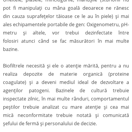
pot fi manipulați cu mâna goală deoarece ne rănesc
din cauza suprafețelor tăioase ce le au în piele) și mai
ales echipamentele portabile de gen: Oxigenometru, pH-
metru și altele, vor trebui dezinfectate între
folosiri atunci când se fac măsurători în mai multe
bazine.
Biofiltrele necesită și ele o atenție mărită, pentru a nu
realiza depozite de materie organică (proteine
coagulate) și a deveni mediul ideal de dezvoltare a
agenților patogeni. Bazinele de cultură trebuie
inspectate zilnic, în mai multe rânduri, comportamentul
peștilor trebuie analizat cu mare atenție și cea mai
mică neconformitate trebuie notată și comunicată
șefului de fermă și personalului de decizie.