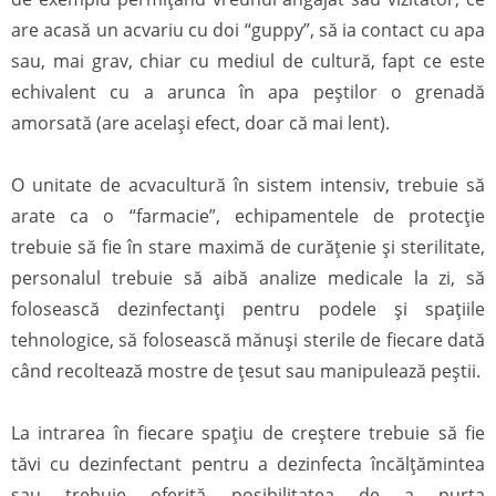
are acasă un acvariu cu doi “guppy”, să ia contact cu apa
sau, mai grav, chiar cu mediul de cultură, fapt ce este
echivalent cu a arunca în apa peștilor o grenadă
amorsată (are același efect, doar că mai lent).
O unitate de acvacultură în sistem intensiv, trebuie să
arate ca o “farmacie”, echipamentele de protecție
trebuie să fie în stare maximă de curățenie și sterilitate,
personalul trebuie să aibă analize medicale la zi, să
folosească dezinfectanți pentru podele și spațiile
tehnologice, să folosească mănuși sterile de fiecare dată
când recoltează mostre de țesut sau manipulează peștii.
La intrarea în fiecare spațiu de creștere trebuie să fie
tăvi cu dezinfectant pentru a dezinfecta încălțămintea
sau trebuie oferită posibilitatea de a purta