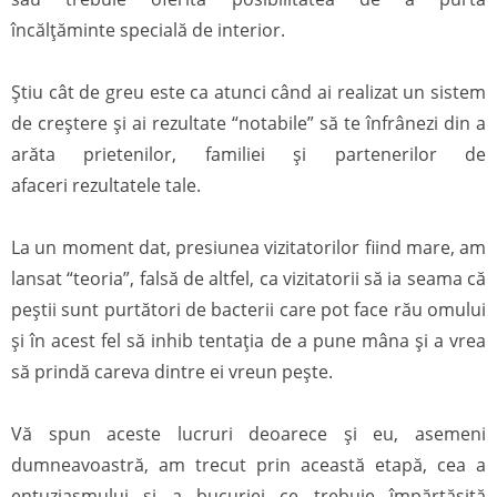
încălțăminte specială de interior.
Știu cât de greu este ca atunci când ai realizat un sistem
de creștere și ai rezultate “notabile” să te înfrânezi din a
arăta prietenilor, familiei și partenerilor de
afaceri rezultatele tale.
La un moment dat, presiunea vizitatorilor fiind mare, am
lansat “teoria”, falsă de altfel, ca vizitatorii să ia seama că
peștii sunt purtători de bacterii care pot face rău omului
și în acest fel să inhib tentația de a pune mâna și a vrea
să prindă careva dintre ei vreun pește.
Vă spun aceste lucruri deoarece și eu, asemeni
dumneavoastră, am trecut prin această etapă, cea a
entuziasmului și a bucuriei ce trebuie împărtășită