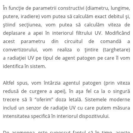
În funcție de parametrii constructivi (diametru, lungime,
putere, iradiere) vom putea să calculăm exact debitul și,
știind secțiunea, vom putea să calculăm viteza de
deplasare a apei în interiorul filtrului UV. Modificând
acest parametru din circuitul de comandă a
convertizorului, vom realiza o țintire (targhetare)
a radiației UV pe tipul de agent patogen pe care îl vom
identifica în sistem.
Altfel spus, vom întârzia agentul patogen (prin viteza
redusă de curgere a apei), în așa fel ca la o singură
trecere să îi “oferim” doza letală. Sistemele moderne
includ un senzor de radiație UV cu care putem măsura
intensitatea specifică în interiorul dispozitivului.
De asemenea, este cunoscut faptul că în timp, aceste