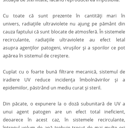
Cu toate că sunt prezente în cantități mari în
univers, radiațiile ultraviolete nu ajung pe pământ din
cauza faptului că sunt blocate de atmosferă. În sistemele
recirculante, radiațiile ultraviolete au efect letal
asupra agenților patogeni, virușilor și a sporilor ce pot
apărea în sistemul de creștere.
Cuplat cu o foarte bună filtrare mecanică, sistemul de
iradiere UV reduce incidența îmbolnăvirilor și a
epidemiilor, păstrând un mediu curat și steril.
Din păcate, o expunere la o doză subunitară de UV a
unui agent patogen are un efect total ineficient,
deoarece în acest caz, în sistemele recirculante,
întregul volum de apă trebuie trecut de mai multe ori