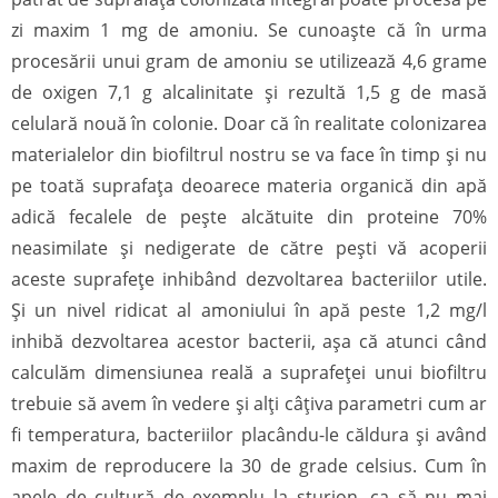
zi maxim 1 mg de amoniu. Se cunoaște că în urma
procesării unui gram de amoniu se utilizează 4,6 grame
de oxigen 7,1 g alcalinitate și rezultă 1,5 g de masă
celulară nouă în colonie. Doar că în realitate colonizarea
materialelor din biofiltrul nostru se va face în timp și nu
pe toată suprafața deoarece materia organică din apă
adică fecalele de pește alcătuite din proteine 70%
neasimilate și nedigerate de către pești vă acoperii
aceste suprafețe inhibând dezvoltarea bacteriilor utile.
Și un nivel ridicat al amoniului în apă peste 1,2 mg/l
inhibă dezvoltarea acestor bacterii, așa că atunci când
calculăm dimensiunea reală a suprafeței unui biofiltru
trebuie să avem în vedere și alți câțiva parametri cum ar
fi temperatura, bacteriilor placându-le căldura și având
maxim de reproducere la 30 de grade celsius. Cum în
apele de cultură de exemplu la sturion, ca să nu mai