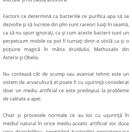
Factorii ce determină ca bacteriile ce purifica apa să se
dezvolte și să lucreze din plin sunt rareori luați în seamă,
ca să nu spun ignorați, ca și cum aceste bacterii sunt un
perpetuum mobile ce pot fi turnați dintr-o sticlă ca și o
poțiune magică în mâna druidului, Mathusalix din
Asterix și Obelix.
Nu contează cât de scump sau avansat tehnic este un
sistem de acvacultură el poate fi cu ușurință considerat
doar un mediu artificial ce este predispus la probleme
de calitate a apei.
Chiar și procesele normale ce au loc cu uşurinţă în
mediul natural în orice mediu acvatic artificial vor duce
spre dezechilibru, permiţând bacteriilor neprietenoase