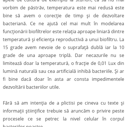
vorbim de păstrăv, temperatura este mai redusă este
bine să avem o corecție de timp și de dezvoltare
bacteriană. Ce ne ajută cel mai mult în modelarea
funcționării biofiltrelor este relația aproape liniară dintre
temperatură și eficiența reproductivă a unui biofiltru. La
15 grade avem nevoie de o suprafață dublă iar la 10
grade de una aproape triplă. Dar necazurile nu se
limitează doar la temperatură, o fracție de 0,01 Lux din
lumină naturală sau cea artificială inhibă bacteriile. Și ar
fi bine dacă doar în asta ar consta impedimentele
dezvoltării bacteriilor utile.
Fără să am intenția de a plictisi pe cineva cu texte și
informații științifice trebuie să aruncăm o privire peste
procesele ce se petrec la nivel celular în corpul
bacteriilor noastre.