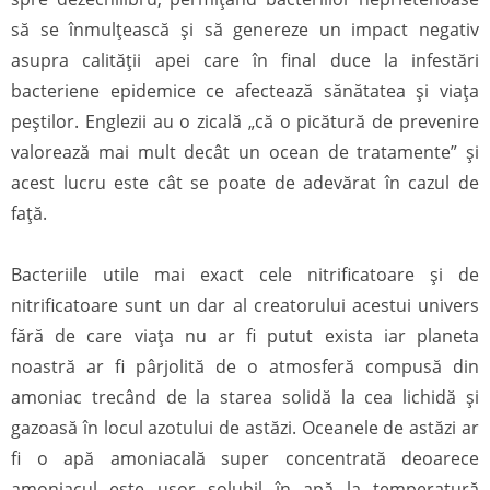
să se înmulţească şi să genereze un impact negativ
asupra calității apei care în final duce la infestări
bacteriene epidemice ce afectează sănătatea şi viaţa
peștilor. Englezii au o zicală „că o picătură de prevenire
valorează mai mult decât un ocean de tratamente” şi
acest lucru este cât se poate de adevărat în cazul de
faţă.
Bacteriile utile mai exact cele nitrificatoare și de
nitrificatoare sunt un dar al creatorului acestui univers
fără de care viața nu ar fi putut exista iar planeta
noastră ar fi pârjolită de o atmosferă compusă din
amoniac trecând de la starea solidă la cea lichidă și
gazoasă în locul azotului de astăzi. Oceanele de astăzi ar
fi o apă amoniacală super concentrată deoarece
amoniacul este ușor solubil în apă la temperatură