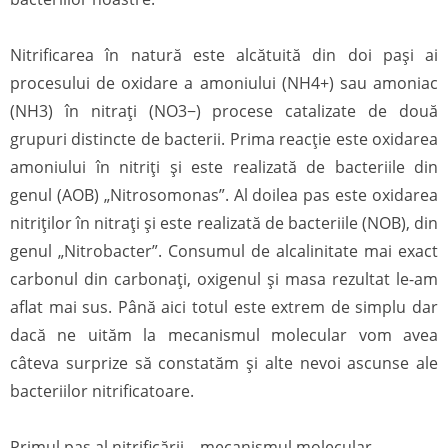
Nitrificarea în natură este alcătuită din doi pași ai
procesului de oxidare a amoniului (NH4+) sau amoniac
(NH3) în nitraţi (NO3−) procese catalizate de două
grupuri distincte de bacterii. Prima reacție este oxidarea
amoniului în nitriți și este realizată de bacteriile din
genul (AOB) „Nitrosomonas”. Al doilea pas este oxidarea
nitriților în nitrați și este realizată de bacteriile (NOB), din
genul „Nitrobacter”. Consumul de alcalinitate mai exact
carbonul din carbonați, oxigenul și masa rezultat le-am
aflat mai sus. Până aici totul este extrem de simplu dar
dacă ne uităm la mecanismul molecular vom avea
câteva surprize să constatăm și alte nevoi ascunse ale
bacteriilor nitrificatoare.
Primul pas al nitrificării – mecanismul molecular