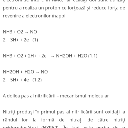
pentru a realiza un proton ce forţează şi reduce forţa de
revenire a electronilor înapoi.
NH3 + O2 → NO−
2 + 3H+ + 2e− (1)
NH3 + O2 + 2H+ + 2e− → NH2OH + H2O (1.1)
NH2OH + H2O → NO−
2 + 5H+ + 4e− (1.2)
A doilea pas al nitrificării – mecanismul molecular
Nitriţi produşi în primul pas al nitrificării sunt oxidaţi la
rândul lor la formă de nitraţi de către nitriţi
oxidoreducători (NXR)(2). În fapt este vorba de o