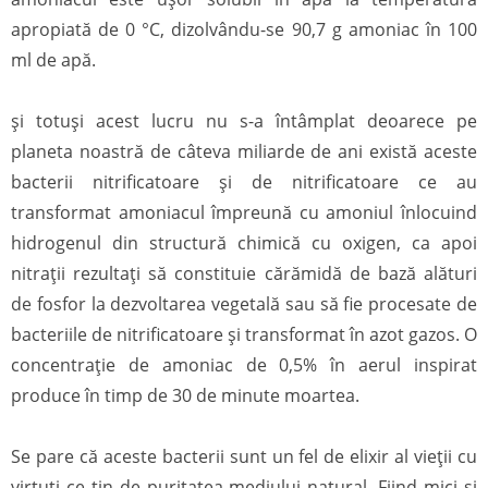
apropiată de 0 °C, dizolvându-se 90,7 g amoniac în 100
ml de apă.
și totuși acest lucru nu s-a întâmplat deoarece pe
planeta noastră de câteva miliarde de ani există aceste
bacterii nitrificatoare și de nitrificatoare ce au
transformat amoniacul împreună cu amoniul înlocuind
hidrogenul din structură chimică cu oxigen, ca apoi
nitrații rezultați să constituie cărămidă de bază alături
de fosfor la dezvoltarea vegetală sau să fie procesate de
bacteriile de nitrificatoare și transformat în azot gazos. O
concentrație de amoniac de 0,5% în aerul inspirat
produce în timp de 30 de minute moartea.
Se pare că aceste bacterii sunt un fel de elixir al vieții cu
virtuți ce țin de puritatea mediului natural. Fiind mici și