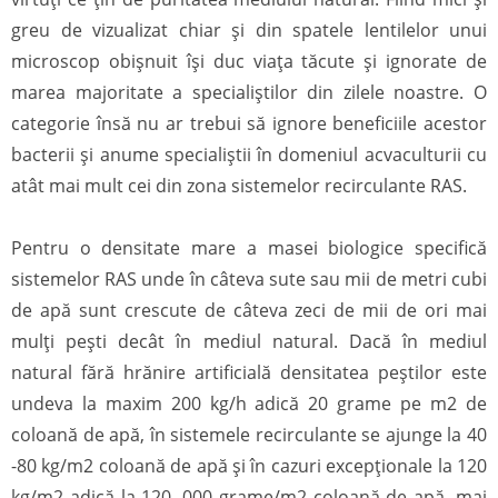
greu de vizualizat chiar și din spatele lentilelor unui
microscop obișnuit își duc viața tăcute și ignorate de
marea majoritate a specialiștilor din zilele noastre. O
categorie însă nu ar trebui să ignore beneficiile acestor
bacterii și anume specialiștii în domeniul acvaculturii cu
atât mai mult cei din zona sistemelor recirculante RAS.
Pentru o densitate mare a masei biologice specifică
sistemelor RAS unde în câteva sute sau mii de metri cubi
de apă sunt crescute de câteva zeci de mii de ori mai
mulți pești decât în mediul natural. Dacă în mediul
natural fără hrănire artificială densitatea peștilor este
undeva la maxim 200 kg/h adică 20 grame pe m2 de
coloană de apă, în sistemele recirculante se ajunge la 40
-80 kg/m2 coloană de apă și în cazuri excepționale la 120
kg/m2 adică la 120. 000 grame/m2 coloană de apă, mai