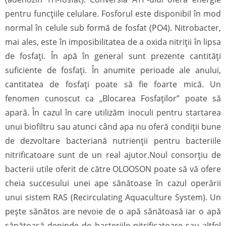
pentru funcțiile celulare. Fosforul este disponibil în mod
normal în celule sub formă de fosfat (PO4). Nitrobacter,
mai ales, este în imposibilitatea de a oxida nitriții în lipsa
de fosfați. În apă în general sunt prezente cantități
suficiente de fosfați. În anumite perioade ale anului,
cantitatea de fosfați poate să fie foarte mică. Un
fenomen cunoscut ca „Blocarea Fosfaților” poate să
apară. În cazul în care utilizăm inoculi pentru startarea
unui biofiltru sau atunci când apa nu oferă condiții bune
de dezvoltare bacteriană nutrienții pentru bacteriile
nitrificatoare sunt de un real ajutor.Noul consorțiu de
bacterii utile oferit de către OLOOSON poate să vă ofere
cheia succesului unei ape sănătoase în cazul operării
unui sistem RAS (Recirculating Aquaculture System). Un
pește sănătos are nevoie de o apă sănătoasă iar o apă
sănătoasă depinde de bacteriile nitrificatoare sau altfel