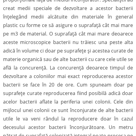
creat medii speciale de dezvoltare a acestor bacterii
înțelegând medii alcătuite din materiale în general
plastic cu forme ce să asigure o suprafață cât mai mare
pe m3 de material. O suprafață cât mai mare deoarece
aceste microscopice bacterii nu trăiesc una peste alta
adică în volume ci doar pe suprafețe și acestea curate de
materie organică sau de alte bacterii cu care cele utile se
află la concurență. La concurență deoarece timpul de
dezvoltare a coloniilor mai exact reproducerea acestor
bacterii se face în 20 de ore. Cum spuneam doar pe
suprafețe curate reproducerea fiind posibilă adică doar
acelor bacterii aflate la periferia unei colonii. Cele din
mijlocul unei colonii ce sunt înconjurate de alte bacterii
utile le va veni rândul la reproducere doar în cazul
decesului acestor bacterii înconjurătoare. Un metru
pătrat de suprafață colonizată integral poate procesa pe