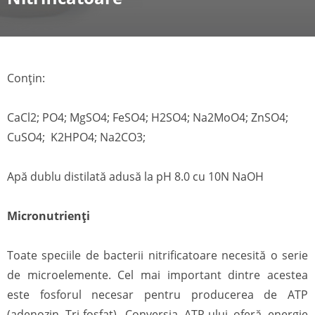
Conțin:
CaCl2; PO4; MgSO4; FeSO4; H2SO4; Na2MoO4; ZnSO4;
CuSO4; K2HPO4; Na2CO3;
Apă dublu distilată adusă la pH 8.0 cu 10N NaOH
Micronutrienți
Toate speciile de bacterii nitrificatoare necesită o serie
de microelemente. Cel mai important dintre acestea
este fosforul necesar pentru producerea de ATP
(adenozin Tri-fosfat). Conversia ATP-ului oferă energie