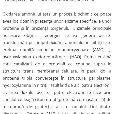
Oxidarea amoniului este un proces biochimic ce poate
avea loc doar în prezenţa unor enzime specifice, a unor
proteine și în prezența oxigenului. Enzimele principale
necesare obținerii energiei ce va genera aceste
transformări pe timpul oxidării amoniului în nitriți este
enzima numită amoniac monooxygenare (AMO) şi
hydroxylamina oxidoreducătoare (HAO). Prima enzimă
este catalizată de o proteină ce conține cupru în
structura trans membranei celulare. În pasul doi a
proteină triplă convertește în structura periplasmei
hydroxylamina în nitriți rezultând de aici patru electroni.
Livrarea fluxului acestor patru electroni se face prin
canalul ce leagă citocromul (proteină cu masă mică) de
membrană de protecție a citocromului. Doi dintre
electroni se întorc în AMO, iar ceilalți doi sunt utilizați