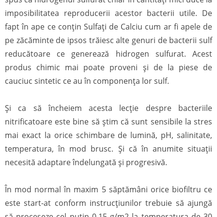
imposibilitatea reproducerii acestor bacterii utile. De
fapt în ape ce conțin Sulfați de Calciu cum ar fi apele de
pe zăcăminte de ipsos trăiesc alte genuri de bacterii sulf
reducătoare ce generează hidrogen sulfurat. Acest
produs chimic mai poate proveni și de la piese de
cauciuc sintetic ce au în componența lor sulf.
Și ca să încheiem acesta lecție despre bacteriile
nitrificatoare este bine să știm că sunt sensibile la stres
mai exact la orice schimbare de lumină, pH, salinitate,
temperatura, în mod brusc. Și că în anumite situații
necesită adaptare îndelungată și progresivă.
În mod normal în maxim 5 săptămâni orice biofiltru ce
este start-at conform instrucțiunilor trebuie să ajungă
să proceseze cel puțin 0,15 g/m2 la temperatura de 30