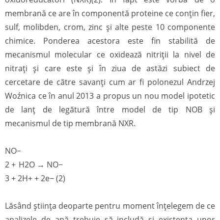
membrană ce are în componentă proteine ce conţin fier,
sulf, molibden, crom, zinc şi alte peste 10 componente
chimice. Ponderea acestora este fin stabilită de
mecanismul molecular ce oxidează nitriţii la nivel de
nitraţi şi care este şi în ziua de astăzi subiect de
cercetare de către savanţi cum ar fi polonezul Andrzej
Woźnica ce în anul 2013 a propus un nou model ipotetic
de lanţ de legătură între model de tip NOB şi
mecanismul de tip membrană NXR.
NO−
2 + H2O → NO−
3 + 2H+ + 2e− (2)
Lăsând știința deoparte pentru moment înțelegem de ce
analizele de apă trebuie să includă și existența unor