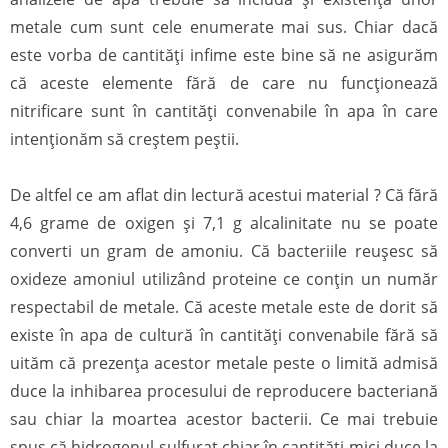
metale cum sunt cele enumerate mai sus. Chiar dacă
este vorba de cantități infime este bine să ne asigurăm
că aceste elemente fără de care nu funcționează
nitrificare sunt în cantități convenabile în apa în care
intenționăm să creștem peștii.
De altfel ce am aflat din lectură acestui material ? Că fără
4,6 grame de oxigen și 7,1 g alcalinitate nu se poate
converti un gram de amoniu. Că bacteriile reușesc să
oxideze amoniul utilizând proteine ce conțin un număr
respectabil de metale. Că aceste metale este de dorit să
existe în apa de cultură în cantități convenabile fără să
uităm că prezența acestor metale peste o limită admisă
duce la inhibarea procesului de reproducere bacteriană
sau chiar la moartea acestor bacterii. Ce mai trebuie
spus că hidrogenul sulfurat chiar în cantități mici duce la