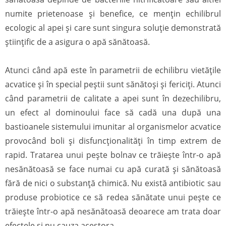
numite prietenoase și benefice, ce mențin echilibrul
ecologic al apei și care sunt singura soluție demonstrată
științific de a asigura o apă sănătoasă.
Atunci când apă este în parametrii de echilibru vietăţile
acvatice și în special peștii sunt sănătoși și fericiți. Atunci
când parametrii de calitate a apei sunt în dezechilibru,
un efect al dominoului face să cadă una după una
bastioanele sistemului imunitar al organismelor acvatice
provocând boli și disfuncționalități în timp extrem de
rapid. Tratarea unui pește bolnav ce trăiește într-o apă
nesănătoasă se face numai cu apă curată și sănătoasă
fără de nici o substanță chimică. Nu există antibiotic sau
produse probiotice ce să redea sănătate unui pește ce
trăiește într-o apă nesănătoasă deoarece am trata doar
efectele și nu cauza acestora.