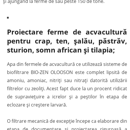
și ajungând la ferme de sau peste 150 de tone.
Proiectare ferme de acvacultură
pentru crap, ten, şalău, păstrăv,
sturion, somn african și tilapia;
Apa din fermele de acvacultură ce utilizează sisteme de
biofiltrare BIO-ZEN OLOOSON este complet lipsită de
amoniu, amoniac, nitriți sau nitrați datorită utilizării
filtrelor cu zeoliți. Acest fapt duce la un procent ridicat
de supraviețuire a icrelor și a peștilor în etapa de
eclozare și creștere larvară.
O filtrare mecanică de excepție începe ca elaborare din
etapa de documentare și proiectarea riguroasă a