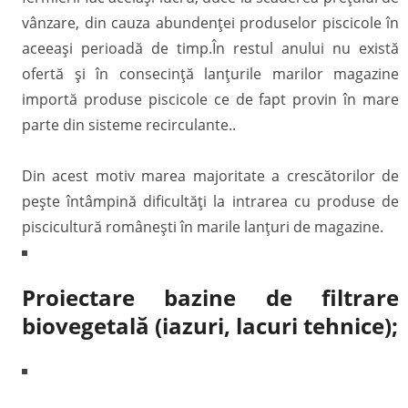
vânzare, din cauza abundenței produselor piscicole în
aceeași perioadă de timp.În restul anului nu există
ofertă și în consecință lanțurile marilor magazine
importă produse piscicole ce de fapt provin în mare
parte din sisteme recirculante..
Din acest motiv marea majoritate a crescătorilor de
pește întâmpină dificultăți la intrarea cu produse de
piscicultură românești în marile lanțuri de magazine.
Proiectare bazine de filtrare
biovegetală (iazuri, lacuri tehnice);