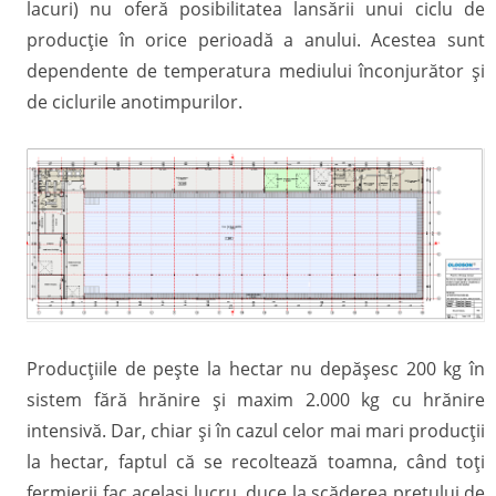
lacuri) nu oferă posibilitatea lansării unui ciclu de
producție în orice perioadă a anului. Acestea sunt
dependente de temperatura mediului înconjurător și
de ciclurile anotimpurilor.
Producțiile de pește la hectar nu depășesc 200 kg în
sistem fără hrănire și maxim 2.000 kg cu hrănire
intensivă. Dar, chiar și în cazul celor mai mari producții
la hectar, faptul că se recoltează toamna, când toți
fermierii fac același lucru, duce la scăderea prețului de