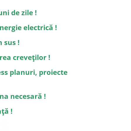
ni de zile !
ergie electrică !
 sus !
ea creveților !
ess planuri, proiecte
ana necesară !
ță !