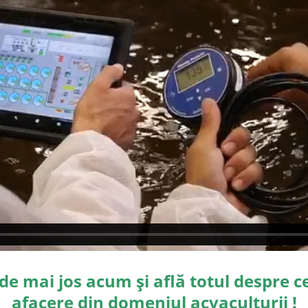
e mai jos acum și află totul despre c
afacere din domeniul acvaculturii !