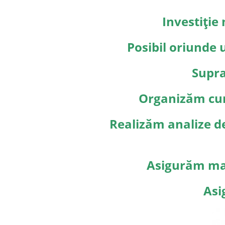
Investiție 
Posibil oriunde 
Supra
Organizăm curs
Realizăm analize de 
Asigurăm mate
Asi