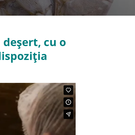
 deșert, cu o
ispoziția