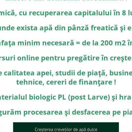
mică, cu recuperarea capitalului în 8 lu
unde exista apă din pânză freatică și en
fața minim necesară = de la 200 m2 în
uri online pentru pregătire în creșter
calitatea apei, studii de piață, busin
tehnice, cereri de finanțare !
rialul biologic PL (post Larve) și hr
gurăm procesarea și desfacerea pe pia