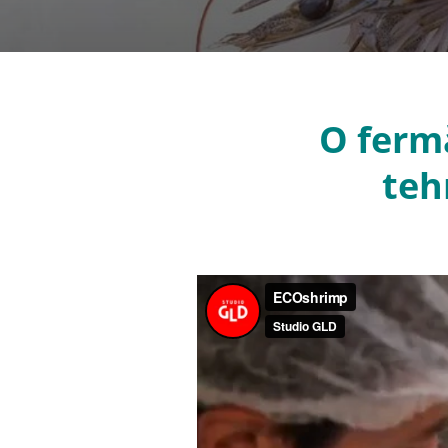
O fermă
teh