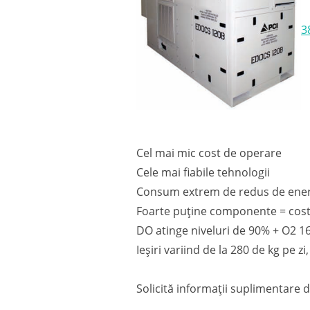
3
Cel mai mic cost de operare
Cele mai fiabile tehnologii
Consum extrem de redus de ener
Foarte puține componente = costu
DO atinge niveluri de 90% + O2 16
Ieșiri variind de la 280 de kg pe z
Solicită informații suplimentare