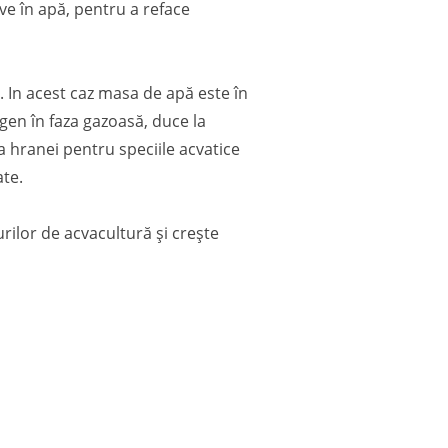
lve în apă, pentru a reface
n. In acest caz masa de apă este în
gen în faza gazoasă, duce la
 hranei pentru speciile acvatice
ate.
ilor de acvacultură și crește