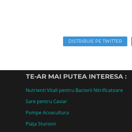
DISTRIBUIE PE TWITTER
TE-AR MAI PUTEA INTERESA :
Nutrienti Vitali pentru Bacterii Nitrificatoare
Sare pentru Caviar
Pompe Acvacultura
Piața Sturioni