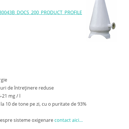
80043B_DOCS_200_PRODUCT_PROFILE
gie
ri de întreținere reduse
-21 mg / l
i, la 10 de tone pe zi, cu o puritate de 93%
 despre sisteme oxigenare
contact aici…