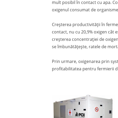
mult posibil în contact cu apa. Co
oxigenul consumat de organismel
Creșterea productivității în ferme
contact, nu cu 20,9% oxigen cât es
creșterea concentrației de oxigen
se îmbunătățește, ratele de morta
Prin urmare, oxigenarea prin sys
profitabilitatea pentru fermierii 