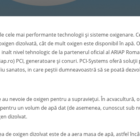
le cele mai performante technologii și sisteme oxigenare. C
 oxigen dizolvată, cât de mult oxigen este disponibil în apă.
inalt nivel tehnologic de la partenerul oficial al ARIAP Rom
p.ro) PCI, generatoare și conuri. PCI-Systems oferă soluții
iu sanatos, in care peștii dumneavoastră să se poată dezvol
ce au nevoie de oxigen pentru a supraviețui. În acvacultură, 
e, pentru un volum de apă dat (de asemenea, cunoscut sub n
en dizolvat.
a de oxigen dizolvat este de a aera masa de apă, astfel încât