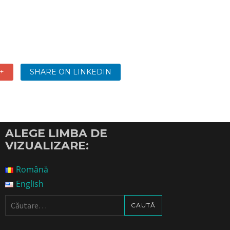
+
SHARE ON LINKEDIN
ALEGE LIMBA DE
VIZUALIZARE:
Română
English
Caută
după: