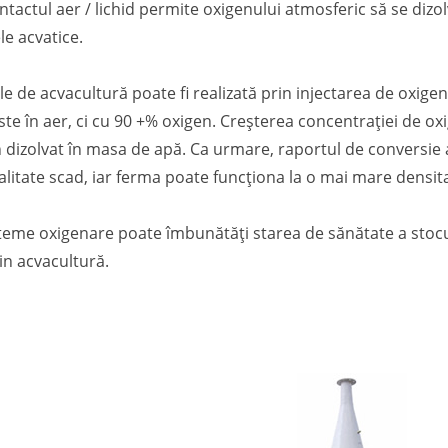
ntactul aer / lichid permite oxigenului atmosferic să se dizo
e acvatice.
le de acvacultură poate fi realizată prin injectarea de oxige
te în aer, ci cu 90 +% oxigen. Creșterea concentrației de oxi
 dizolvat în masa de apă. Ca urmare, raportul de conversie a
litate scad, iar ferma poate funcționa la o mai mare densit
teme oxigenare poate îmbunătăți starea de sănătate a stocur
din acvacultură.