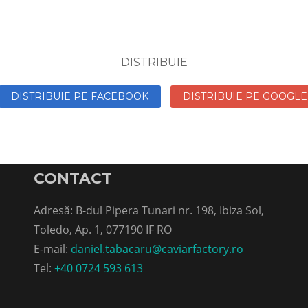
DISTRIBUIE
DISTRIBUIE PE FACEBOOK
DISTRIBUIE PE GOOGLE
CONTACT
Adresă: B-dul Pipera Tunari nr. 198, Ibiza Sol,
Toledo, Ap. 1, 077190 IF RO
E-mail:
daniel.tabacaru@caviarfactory.ro
Tel:
+40 0724 593 613