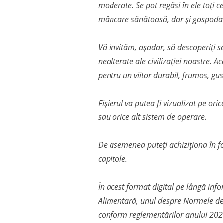
moderate. Se pot regăsi în ele toți c
mâncare sănătoasă, dar și gospodari
Vă invităm, așadar, să descoperiți se
nealterate ale civilizației noastre. 
pentru un viitor durabil, frumos, gust
Fișierul va putea fi vizualizat pe ori
sau orice alt sistem de operare.
De asemenea puteți achiziționa în fo
capitole.
În acest format digital pe lângă info
Alimentară, unul despre Normele de P
conform reglementărilor anului 202