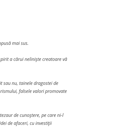
propusă mai sus.
pirit a cărui neliniște creatoare vă
it sau nu, tainele dragostei de
erismului, falsele valori promovate
tezaur de cunoștere, pe care ni-l
ei de afaceri, cu investiții