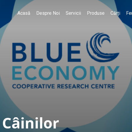
Acasă
Despre Noi
Servicii
Produse
Cărți
Fe
 Câinilor