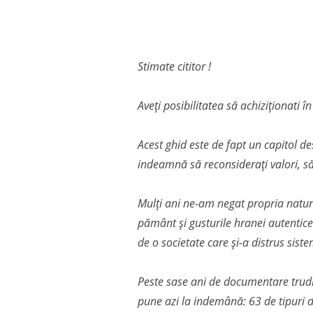
Stimate cititor !
Aveți posibilitatea să achiziționati î
Acest ghid este de fapt un capitol de
indeamnă să reconsiderați valori, să 
Mulți ani ne-am negat propria natura
pământ și gusturile hranei autentice
de o societate care și-a distrus siste
Peste sase ani de documentare trudni
pune azi la indemână: 63 de tipuri de 