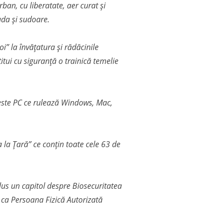
rban, cu liberatate, aer curat și
uda și sudoare.
i” la învățatura și rădăcinile
itui cu siguranță o trainică temelie
că este PC ce rulează Windows, Mac,
 la Țară” ce conțin toate cele 63 de
plus un capitol despre Biosecuritatea
 ca Persoana Fizică Autorizată