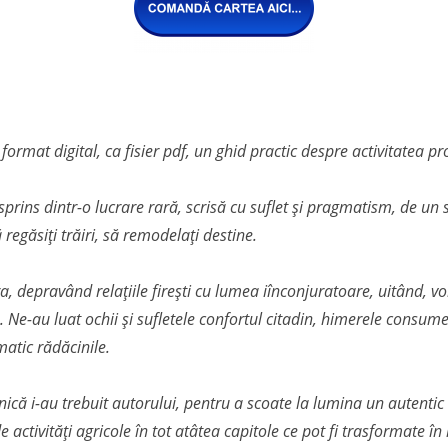
n format digital, ca fisier pdf, un ghid practic despre activitatea 
sprins dintr-o lucrare rară, scrisă cu suflet și pragmatism, de un s
regăsiți trăiri, să remodelați destine.
, depravând relațiile firești cu lumea iînconjuratoare, uitând, vo
. Ne-au luat ochii și sufletele confortul citadin, himerele consum
matic rădăcinile.
că i-au trebuit autorului, pentru a scoate la lumina un autentic 
activități agricole în tot atâtea capitole ce pot fi trasformate în id