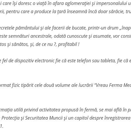
ei care își doresc o viață în afara aglomerației și impersonalului u
i, pentru care a produce la țară înseamnă încă doar sărăcie, tr
cretele pământului și ale facerii de bucate, printr-un drum „înapo
Aceste semnături ancestrale, odată cunoscute și asumate, vor const
os și sănătos, și, de ce nu ?, profitabil !
ce fel de dispozitiv electronic fie că este telefon sau tableta, fie 
rmat fizic tipărit cele două volume ale lucrării “Vreau Ferma Mea
rmația utilă privind activitatea propusă în fermă, se mai află în 
rotecția și Securitatea Muncii și un capitol despre înregistrarea
1.