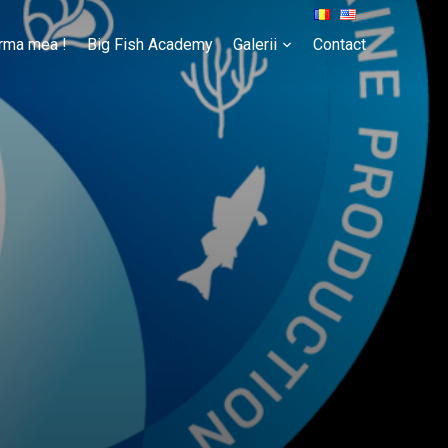
rma mea !
Big Fish Academy
Galerii
Contact