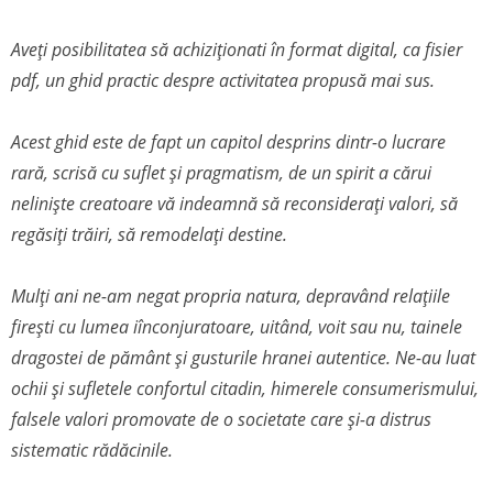
Aveți posibilitatea să achiziționati în format digital, ca fisier
pdf, un ghid practic despre activitatea propusă mai sus.
Acest ghid este de fapt un capitol desprins dintr-o lucrare
rară, scrisă cu suflet și pragmatism, de un spirit a cărui
neliniște creatoare vă indeamnă să reconsiderați valori, să
regăsiți trăiri, să remodelați destine.
Mulți ani ne-am negat propria natura, depravând relațiile
firești cu lumea iînconjuratoare, uitând, voit sau nu, tainele
dragostei de pământ și gusturile hranei autentice. Ne-au luat
ochii și sufletele confortul citadin, himerele consumerismului,
falsele valori promovate de o societate care și-a distrus
sistematic rădăcinile.