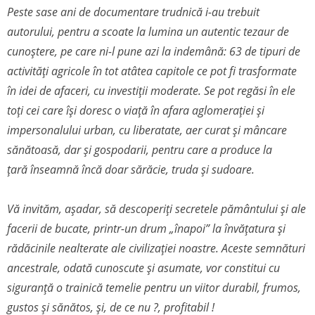
Peste sase ani de documentare trudnică i-au trebuit
autorului, pentru a scoate la lumina un autentic tezaur de
cunoștere, pe care ni-l pune azi la indemână: 63 de tipuri de
activități agricole în tot atâtea capitole ce pot fi trasformate
în idei de afaceri, cu investiții moderate. Se pot regăsi în ele
toți cei care își doresc o viață în afara aglomerației și
impersonalului urban, cu liberatate, aer curat și mâncare
sănătoasă, dar și gospodarii, pentru care a produce la
țară înseamnă încă doar sărăcie, truda și sudoare.
Vă invităm, așadar, să descoperiți secretele pământului și ale
facerii de bucate, printr-un drum „înapoi” la învățatura și
rădăcinile nealterate ale civilizației noastre. Aceste semnături
ancestrale, odată cunoscute și asumate, vor constitui cu
siguranță o trainică temelie pentru un viitor durabil, frumos,
gustos și sănătos, și, de ce nu ?, profitabil !