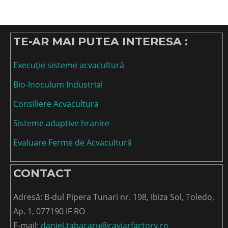
TE-AR MAI PUTEA INTERESA :
Execuție sisteme acvacultură
Bio-Inoculum Industrial
Consiliere Acvacultura
Sisteme adaptive hranire
Evaluare Ferme de Acvacultură
CONTACT
Adresă: B-dul Pipera Tunari nr. 198, Ibiza Sol, Toledo,
Ap. 1, 077190 IF RO
E-mail:
daniel.tabacaru@caviarfactory.ro