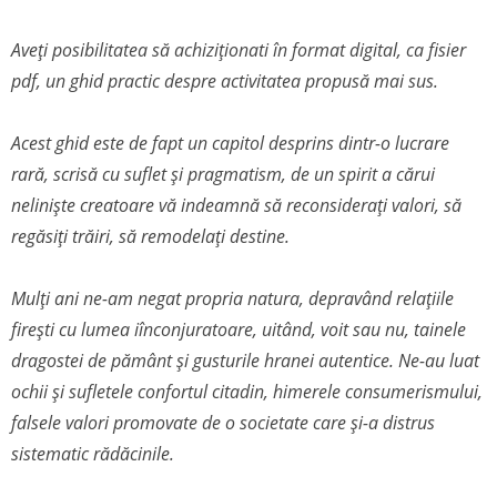
Aveți posibilitatea să achiziționati în format digital, ca fisier
pdf, un ghid practic despre activitatea propusă mai sus.
Acest ghid este de fapt un capitol desprins dintr-o lucrare
rară, scrisă cu suflet și pragmatism, de un spirit a cărui
neliniște creatoare vă indeamnă să reconsiderați valori, să
regăsiți trăiri, să remodelați destine.
Mulți ani ne-am negat propria natura, depravând relațiile
firești cu lumea iînconjuratoare, uitând, voit sau nu, tainele
dragostei de pământ și gusturile hranei autentice. Ne-au luat
ochii și sufletele confortul citadin, himerele consumerismului,
falsele valori promovate de o societate care și-a distrus
sistematic rădăcinile.