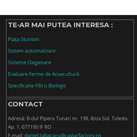
TE-AR MAI PUTEA INTERESA :
Piața Sturioni
Sistem automatizare
Sisteme Oxigenare
Evaluare Ferme de Acvacultură
Specificatie Filtru Biologic
CONTACT
Adresă: B-dul Pipera Tunari nr. 198, Ibiza Sol, Toledo,
Ap. 1, 077190 IF RO
E-mail:
daniel.tabacaru@caviarfactory.ro