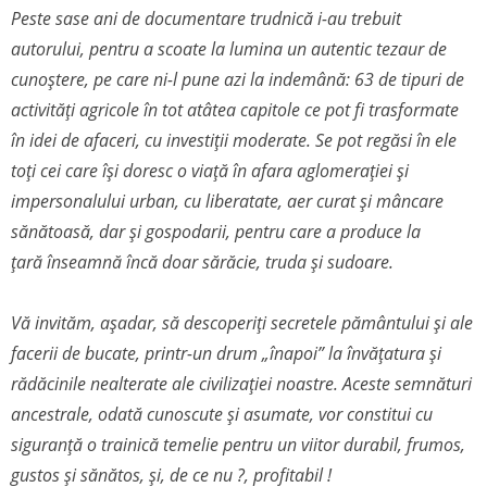
Peste sase ani de documentare trudnică i-au trebuit
autorului, pentru a scoate la lumina un autentic tezaur de
cunoștere, pe care ni-l pune azi la indemână: 63 de tipuri de
activități agricole în tot atâtea capitole ce pot fi trasformate
în idei de afaceri, cu investiții moderate. Se pot regăsi în ele
toți cei care își doresc o viață în afara aglomerației și
impersonalului urban, cu liberatate, aer curat și mâncare
sănătoasă, dar și gospodarii, pentru care a produce la
țară înseamnă încă doar sărăcie, truda și sudoare.
Vă invităm, așadar, să descoperiți secretele pământului și ale
facerii de bucate, printr-un drum „înapoi” la învățatura și
rădăcinile nealterate ale civilizației noastre. Aceste semnături
ancestrale, odată cunoscute și asumate, vor constitui cu
siguranță o trainică temelie pentru un viitor durabil, frumos,
gustos și sănătos, și, de ce nu ?, profitabil !