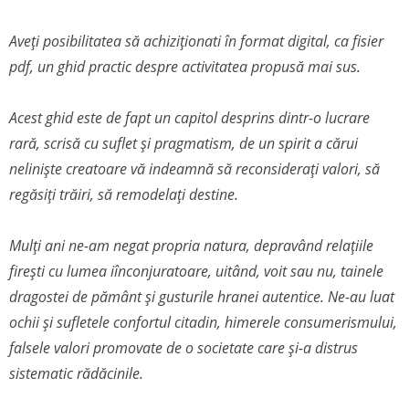
Aveți posibilitatea să achiziționati în format digital, ca fisier
pdf, un ghid practic despre activitatea propusă mai sus.
Acest ghid este de fapt un capitol desprins dintr-o lucrare
rară, scrisă cu suflet și pragmatism, de un spirit a cărui
neliniște creatoare vă indeamnă să reconsiderați valori, să
regăsiți trăiri, să remodelați destine.
Mulți ani ne-am negat propria natura, depravând relațiile
firești cu lumea iînconjuratoare, uitând, voit sau nu, tainele
dragostei de pământ și gusturile hranei autentice. Ne-au luat
ochii și sufletele confortul citadin, himerele consumerismului,
falsele valori promovate de o societate care și-a distrus
sistematic rădăcinile.