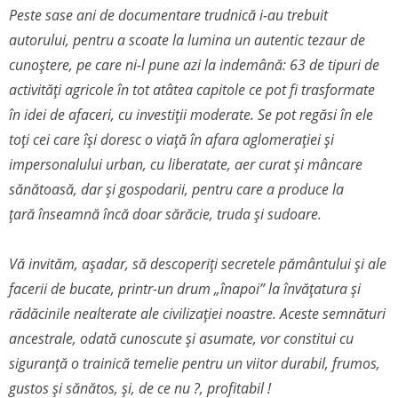
Peste sase ani de documentare trudnică i-au trebuit
autorului, pentru a scoate la lumina un autentic tezaur de
cunoștere, pe care ni-l pune azi la indemână: 63 de tipuri de
activități agricole în tot atâtea capitole ce pot fi trasformate
în idei de afaceri, cu investiții moderate. Se pot regăsi în ele
toți cei care își doresc o viață în afara aglomerației și
impersonalului urban, cu liberatate, aer curat și mâncare
sănătoasă, dar și gospodarii, pentru care a produce la
țară înseamnă încă doar sărăcie, truda și sudoare.
Vă invităm, așadar, să descoperiți secretele pământului și ale
facerii de bucate, printr-un drum „înapoi” la învățatura și
rădăcinile nealterate ale civilizației noastre. Aceste semnături
ancestrale, odată cunoscute și asumate, vor constitui cu
siguranță o trainică temelie pentru un viitor durabil, frumos,
gustos și sănătos, și, de ce nu ?, profitabil !