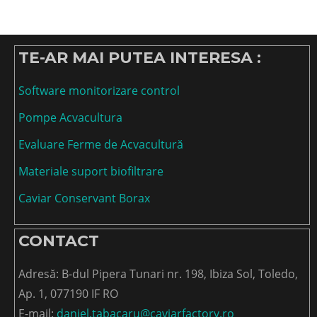
TE-AR MAI PUTEA INTERESA :
Software monitorizare control
Pompe Acvacultura
Evaluare Ferme de Acvacultură
Materiale suport biofiltrare
Caviar Conservant Borax
CONTACT
Adresă: B-dul Pipera Tunari nr. 198, Ibiza Sol, Toledo,
Ap. 1, 077190 IF RO
E-mail:
daniel.tabacaru@caviarfactory.ro