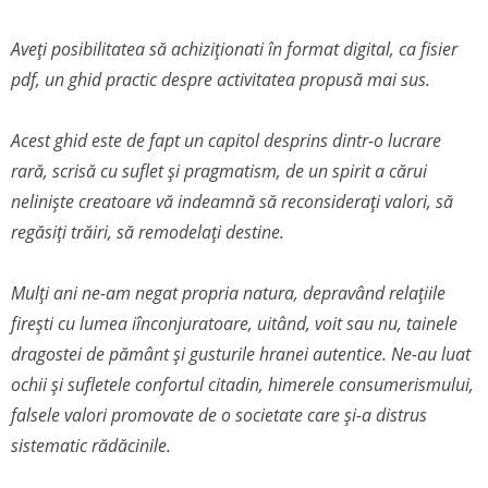
Aveți posibilitatea să achiziționati în format digital, ca fisier
pdf, un ghid practic despre activitatea propusă mai sus.
Acest ghid este de fapt un capitol desprins dintr-o lucrare
rară, scrisă cu suflet și pragmatism, de un spirit a cărui
neliniște creatoare vă indeamnă să reconsiderați valori, să
regăsiți trăiri, să remodelați destine.
Mulți ani ne-am negat propria natura, depravând relațiile
firești cu lumea iînconjuratoare, uitând, voit sau nu, tainele
dragostei de pământ și gusturile hranei autentice. Ne-au luat
ochii și sufletele confortul citadin, himerele consumerismului,
falsele valori promovate de o societate care și-a distrus
sistematic rădăcinile.