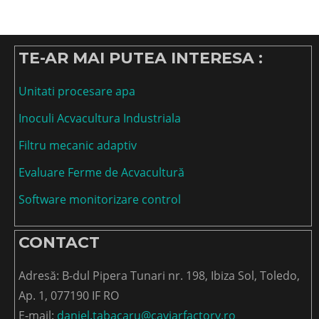
TE-AR MAI PUTEA INTERESA :
Unitati procesare apa
Inoculi Acvacultura Industriala
Filtru mecanic adaptiv
Evaluare Ferme de Acvacultură
Software monitorizare control
CONTACT
Adresă: B-dul Pipera Tunari nr. 198, Ibiza Sol, Toledo,
Ap. 1, 077190 IF RO
E-mail:
daniel.tabacaru@caviarfactory.ro