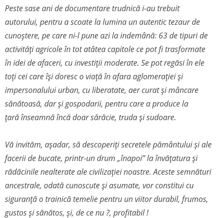
Peste sase ani de documentare trudnică i-au trebuit
autorului, pentru a scoate la lumina un autentic tezaur de
cunoștere, pe care ni-l pune azi la indemână: 63 de tipuri de
activități agricole în tot atâtea capitole ce pot fi trasformate
în idei de afaceri, cu investiții moderate. Se pot regăsi în ele
toți cei care își doresc o viață în afara aglomerației și
impersonalului urban, cu liberatate, aer curat și mâncare
sănătoasă, dar și gospodarii, pentru care a produce la
țară înseamnă încă doar sărăcie, truda și sudoare.
Vă invităm, așadar, să descoperiți secretele pământului și ale
facerii de bucate, printr-un drum „înapoi” la învățatura și
rădăcinile nealterate ale civilizației noastre. Aceste semnături
ancestrale, odată cunoscute și asumate, vor constitui cu
siguranță o trainică temelie pentru un viitor durabil, frumos,
gustos și sănătos, și, de ce nu ?, profitabil !