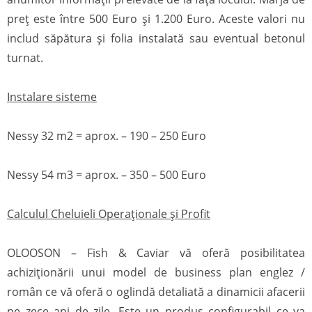
preț este între 500 Euro și 1.200 Euro. Aceste valori nu
includ săpătura și folia instalată sau eventual betonul
turnat.
Instalare sisteme
Nessy 32 m2 = aprox. – 190 – 250 Euro
Nessy 54 m3 = aprox. – 350 – 500 Euro
Calculul Cheluieli Operaționale și Profit
OLOOSON – Fish & Caviar vă oferă posibilitatea
achiziționării unui model de business plan englez /
român ce vă oferă o oglindă detaliată a dinamicii afacerii
pe zece ani de zile. Este un produs configurabil ce va