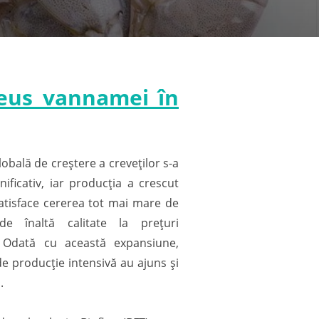
aeus vannamei în
lobală de creștere a creveților s-a
ificativ, iar producția a crescut
atisface cererea tot mai mare de
​de înaltă calitate la prețuri
. Odată cu această expansiune,
e producție intensivă au ajuns și
.