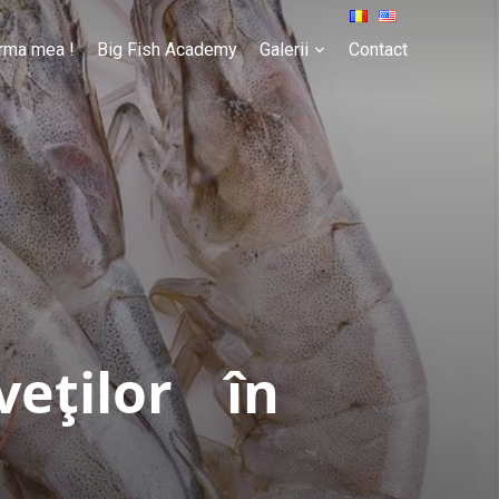
rma mea !
Big Fish Academy
Galerii
Contact
veților în