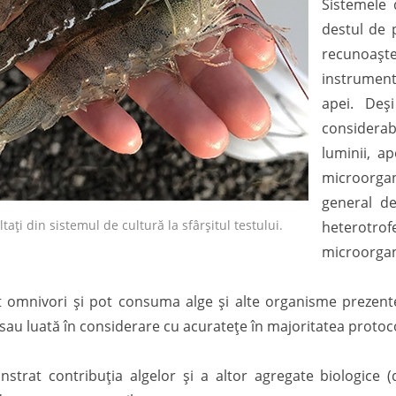
Sistemele 
destul de p
recunoașter
instrumen
apei. Deși
considerab
luminii, a
microorga
general de
tați din sistemul de cultură la sfârșitul testului.
heterotrof
microorgan
nt omnivori și pot consuma alge și alte organisme prezent
ă sau luată în considerare cu acuratețe în majoritatea protoc
strat contribuția algelor și a altor agregate biologice 