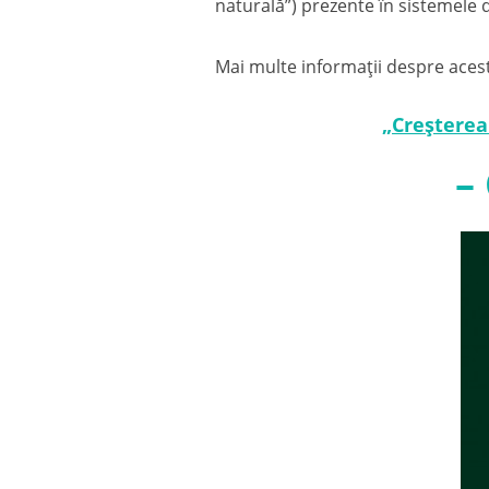
naturală”) prezente în sistemele d
Mai multe informații despre acest 
„Creșterea
–