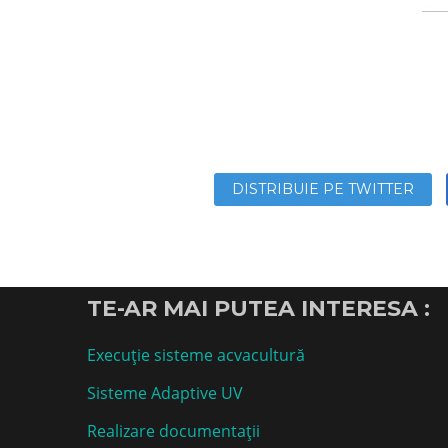
DISTRIBUIE PE TWITTER
TE-AR MAI PUTEA INTERESA :
Execuție sisteme acvacultură
Sisteme Adaptive UV
Realizare documentații