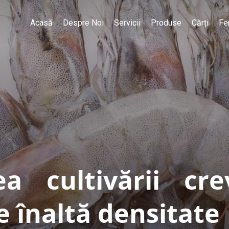
Acasă
Despre Noi
Servicii
Produse
Cărți
Fe
tea cultivării cre
e înaltă densitate