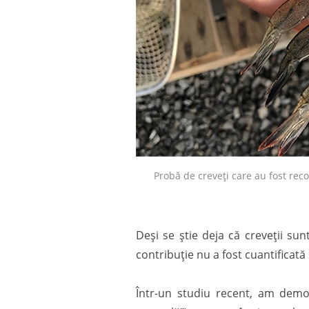
Probă de creveți care au fost recol
Deși se știe deja că creveții su
contribuție nu a fost cuantificat
Într-un studiu recent, am demon