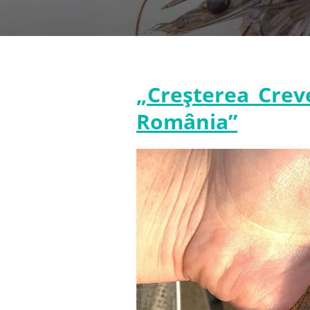
„Creșterea Crev
România”