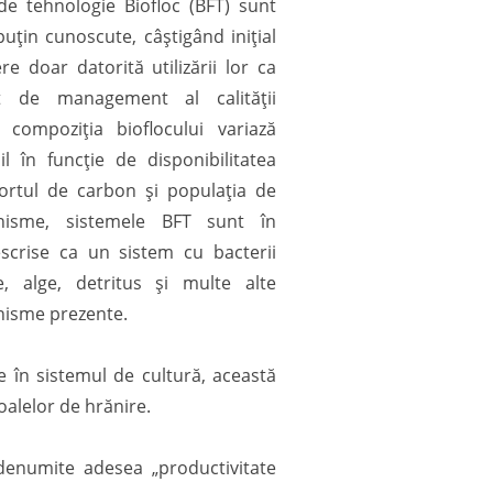
de tehnologie Biofloc (BFT) sunt
uțin cunoscute, câștigând inițial
e doar datorită utilizării lor ca
t de management al calității
 compoziția bioflocului variază
il în funcție de disponibilitatea
portul de carbon și populația de
nisme, sistemele BFT sunt în
scrise ca un sistem cu bacterii
e, alge, detritus și multe alte
isme prezente.
e în sistemul de cultură, această
oalelor de hrănire.
(denumite adesea „productivitate