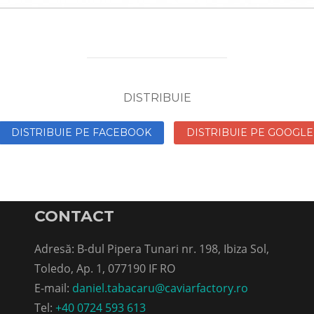
DISTRIBUIE
DISTRIBUIE PE FACEBOOK
DISTRIBUIE PE GOOGLE
CONTACT
Adresă: B-dul Pipera Tunari nr. 198, Ibiza Sol,
Toledo, Ap. 1, 077190 IF RO
E-mail:
daniel.tabacaru@caviarfactory.ro
Tel:
+40 0724 593 613