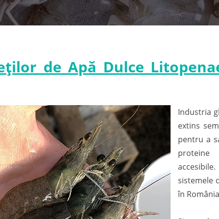
eților de Apă Dulce Litopen
Industria g
extins semn
pentru a s
proteine ​
accesibile
sistemele d
în România