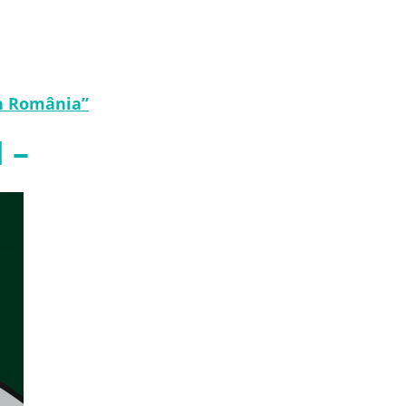
în România”
 –