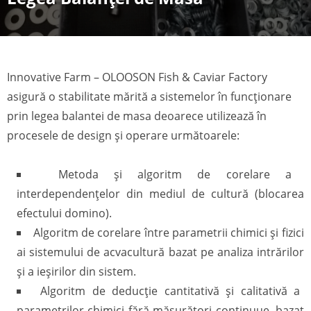
Innovative Farm – OLOOSON Fish & Caviar Factory
asigură o stabilitate mărită a sistemelor în funcționare
prin legea balantei de masa deoarece utilizează în
procesele de design și operare următoarele:
Metoda şi algoritm de corelare a
interdependenţelor din mediul de cultură (blocarea
efectului domino).
Algoritm de corelare între parametrii chimici şi fizici
ai sistemului de acvacultură bazat pe analiza intrărilor
şi a ieşirilor din sistem.
Algoritm de deducţie cantitativă şi calitativă a
parametrilor chimici fără măsurători continuue, bazat