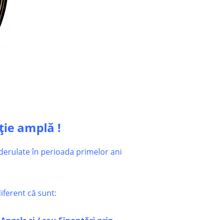
ie amplă !
 derulate în perioada primelor
ani
iferent că sunt: