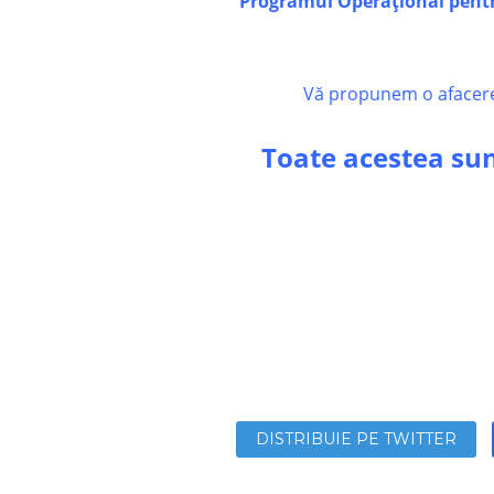
Programul Operațional pentru
Vă propunem o afacere c
Toate acestea sun
DISTRIBUIE PE TWITTER