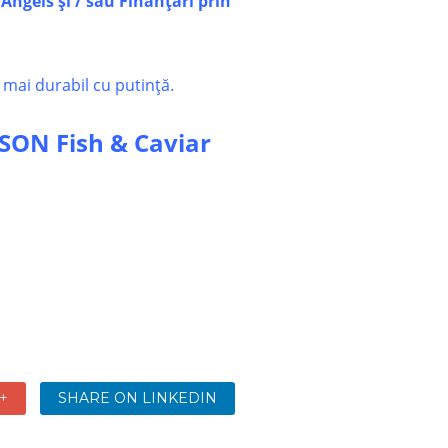
Angels și / sau F
inanțări prin
 mai durabil cu putință.
ON Fish & Caviar
+
SHARE ON LINKEDIN