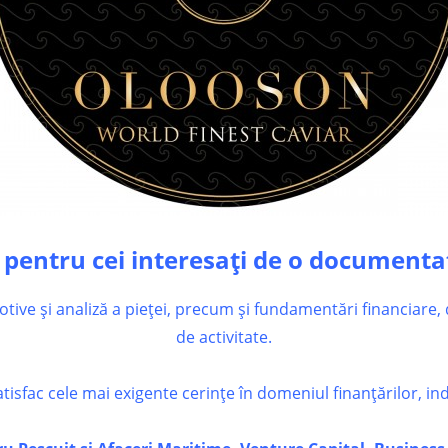
pentru cei interesați de o documentaț
tive și analiză a pieței, precum și fundamentări financiare,
de activitate.
isfac cele mai exigente cerințe în domeniul finanțărilor, ind