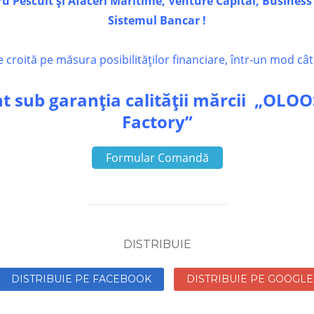
 Pescuit și Afaceri Maritime, Venture Capital, Business 
Sistemul Bancar !
roită pe măsura posibilităților financiare, într-un mod cât
t sub garanția calității mărcii
„OLOOS
Factory”
Formular Comandă
DISTRIBUIE
DISTRIBUIE PE FACEBOOK
DISTRIBUIE PE GOOGLE