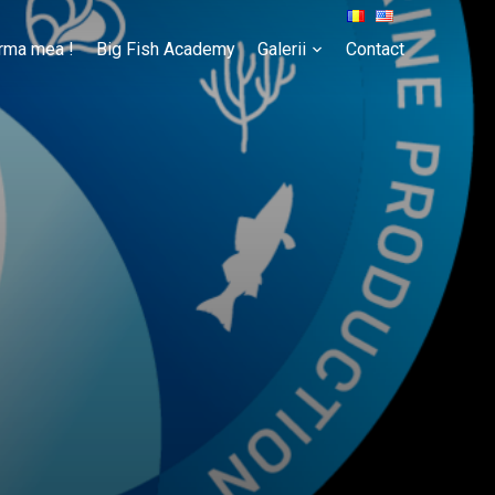
rma mea !
Big Fish Academy
Galerii
Contact