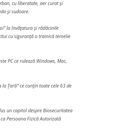
rban, cu liberatate, aer curat și
uda și sudoare.
i” la învățatura și rădăcinile
itui cu siguranță o trainică temelie
că este PC ce rulează Windows, Mac,
 la Țară” ce conțin toate cele 63 de
plus un capitol despre Biosecuritatea
 ca Persoana Fizică Autorizată