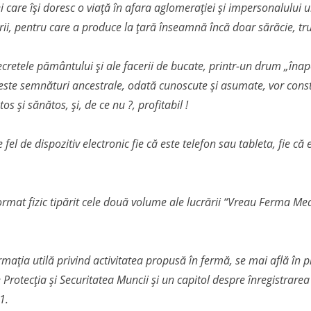
ei care își doresc o viață în afara aglomerației și impersonalului u
i, pentru care a produce la țară înseamnă încă doar sărăcie, tr
cretele pământului și ale facerii de bucate, printr-un drum „înapo
Aceste semnături ancestrale, odată cunoscute și asumate, vor const
os și sănătos, și, de ce nu ?, profitabil !
ce fel de dispozitiv electronic fie că este telefon sau tableta, fie 
rmat fizic tipărit cele două volume ale lucrării “Vreau Ferma Mea
rmația utilă privind activitatea propusă în fermă, se mai află în 
rotecția și Securitatea Muncii și un capitol despre înregistrarea
1.