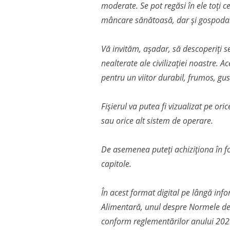
moderate. Se pot regăsi în ele toți c
mâncare sănătoasă, dar și gospodari
Vă invităm, așadar, să descoperiți se
nealterate ale civilizației noastre. 
pentru un viitor durabil, frumos, gust
Fișierul va putea fi vizualizat pe ori
sau orice alt sistem de operare.
De asemenea puteți achiziționa în fo
capitole.
În acest format digital pe lângă info
Alimentară, unul despre Normele de P
conform reglementărilor anului 202