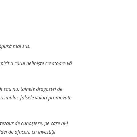
propusă mai sus.
pirit a cărui neliniște creatoare vă
it sau nu, tainele dragostei de
erismului, falsele valori promovate
tezaur de cunoștere, pe care ni-l
ei de afaceri, cu investiții