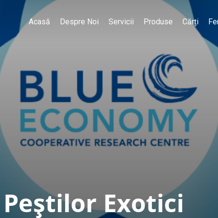
Acasă
Despre Noi
Servicii
Produse
Cărți
Fe
Peștilor Exotici