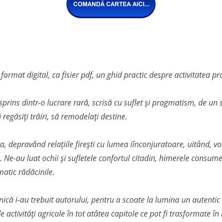
n format digital, ca fisier pdf, un ghid practic despre activitatea 
sprins dintr-o lucrare rară, scrisă cu suflet și pragmatism, de un s
regăsiți trăiri, să remodelați destine.
, depravând relațiile firești cu lumea iînconjuratoare, uitând, vo
. Ne-au luat ochii și sufletele confortul citadin, himerele consum
matic rădăcinile.
că i-au trebuit autorului, pentru a scoate la lumina un autentic 
activități agricole în tot atâtea capitole ce pot fi trasformate în id