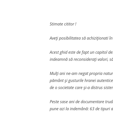
Stimate cititor !
Aveți posibilitatea să achiziționati î
Acest ghid este de fapt un capitol de
indeamnă să reconsiderați valori, să 
Mulți ani ne-am negat propria natura
pământ și gusturile hranei autentice
de o societate care și-a distrus siste
Peste sase ani de documentare trudni
pune azi la indemână: 63 de tipuri de 