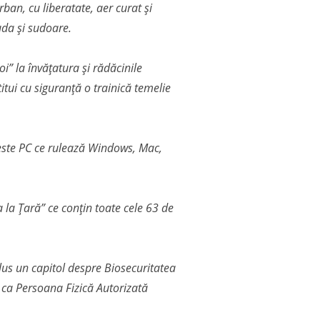
rban, cu liberatate, aer curat și
uda și sudoare.
i” la învățatura și rădăcinile
itui cu siguranță o trainică temelie
că este PC ce rulează Windows, Mac,
 la Țară” ce conțin toate cele 63 de
plus un capitol despre Biosecuritatea
 ca Persoana Fizică Autorizată