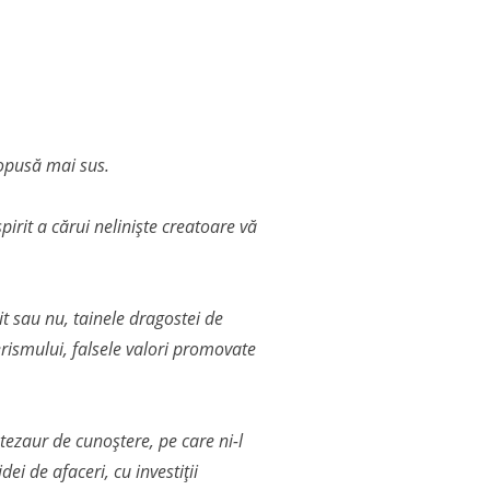
propusă mai sus.
pirit a cărui neliniște creatoare vă
it sau nu, tainele dragostei de
erismului, falsele valori promovate
tezaur de cunoștere, pe care ni-l
ei de afaceri, cu investiții