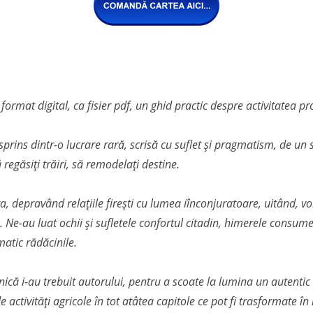
n format digital, ca fisier pdf, un ghid practic despre activitatea 
sprins dintr-o lucrare rară, scrisă cu suflet și pragmatism, de un s
regăsiți trăiri, să remodelați destine.
, depravând relațiile firești cu lumea iînconjuratoare, uitând, vo
. Ne-au luat ochii și sufletele confortul citadin, himerele consum
matic rădăcinile.
că i-au trebuit autorului, pentru a scoate la lumina un autentic 
activități agricole în tot atâtea capitole ce pot fi trasformate în id