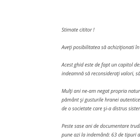
Stimate cititor !
Aveți posibilitatea să achiziționati î
Acest ghid este de fapt un capitol de
indeamnă să reconsiderați valori, să 
Mulți ani ne-am negat propria natura
pământ și gusturile hranei autentice
de o societate care și-a distrus siste
Peste sase ani de documentare trudni
pune azi la indemână: 63 de tipuri de 