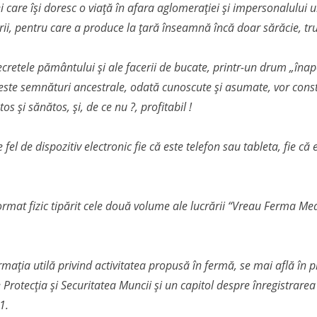
ei care își doresc o viață în afara aglomerației și impersonalului u
i, pentru care a produce la țară înseamnă încă doar sărăcie, tr
cretele pământului și ale facerii de bucate, printr-un drum „înapo
Aceste semnături ancestrale, odată cunoscute și asumate, vor const
os și sănătos, și, de ce nu ?, profitabil !
ce fel de dispozitiv electronic fie că este telefon sau tableta, fie 
rmat fizic tipărit cele două volume ale lucrării “Vreau Ferma Mea
rmația utilă privind activitatea propusă în fermă, se mai află în 
rotecția și Securitatea Muncii și un capitol despre înregistrarea
1.