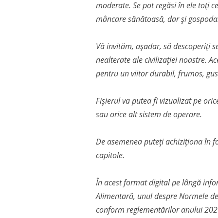
moderate. Se pot regăsi în ele toți c
mâncare sănătoasă, dar și gospodari
Vă invităm, așadar, să descoperiți se
nealterate ale civilizației noastre. 
pentru un viitor durabil, frumos, gust
Fișierul va putea fi vizualizat pe ori
sau orice alt sistem de operare.
De asemenea puteți achiziționa în fo
capitole.
În acest format digital pe lângă info
Alimentară, unul despre Normele de P
conform reglementărilor anului 202