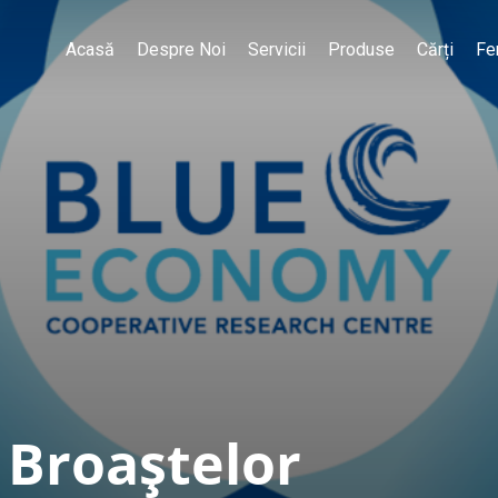
Acasă
Despre Noi
Servicii
Produse
Cărți
Fe
 Broaștelor