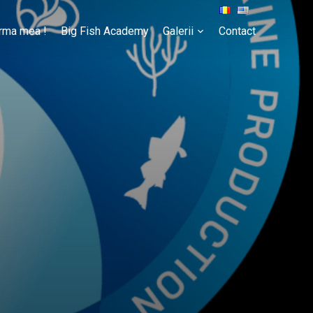
rma mea !
Big Fish Academy
Galerii
Contact