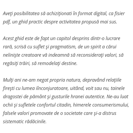
Aveți posibilitatea să achiziționati în format digital, ca fisier
pdf, un ghid practic despre activitatea propusă mai sus.
Acest ghid este de fapt un capitol desprins dintr-o lucrare
rară, scrisă cu suflet și pragmatism, de un spirit a cărui
neliniște creatoare vă indeamnă să reconsiderați valori, să
regăsiți trăiri, să remodelați destine.
Mulți ani ne-am negat propria natura, depravând relațiile
firești cu lumea iînconjuratoare, uitând, voit sau nu, tainele
dragostei de pământ și gusturile hranei autentice. Ne-au luat
ochii și sufletele confortul citadin, himerele consumerismului,
falsele valori promovate de o societate care și-a distrus
sistematic rădăcinile.