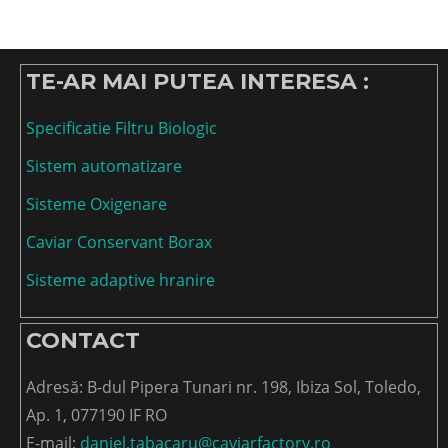
TE-AR MAI PUTEA INTERESA :
Specificatie Filtru Biologic
Sistem automatizare
Sisteme Oxigenare
Caviar Conservant Borax
Sisteme adaptive hranire
CONTACT
Adresă: B-dul Pipera Tunari nr. 198, Ibiza Sol, Toledo,
Ap. 1, 077190 IF RO
E-mail:
daniel.tabacaru@caviarfactory.ro