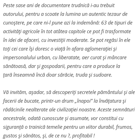
Peste sase ani de documentare trudnică i-au trebuit
autorului, pentru a scoate la lumina un autentic tezaur de
cunoștere, pe care ni-l pune azi la indemână: 63 de tipuri de
activități agricole în tot atâtea capitole ce pot fi trasformate
în idei de afaceri, cu investiții moderate. Se pot regăsi în ele
toți cei care își doresc o viață în afara aglomerației și
impersonalului urban, cu liberatate, aer curat și mâncare
sănătoasă, dar și gospodarii, pentru care a produce la
țară înseamnă încă doar sărăcie, truda și sudoare.
Vă invităm, așadar, să descoperiți secretele pământului și ale
facerii de bucate, printr-un drum „înapoi” la învățatura și
rădăcinile nealterate ale civilizației noastre. Aceste semnături
ancestrale, odată cunoscute și asumate, vor constitui cu
siguranță o trainică temelie pentru un viitor durabil, frumos,
gustos și sănătos, și, de ce nu ?, profitabil !