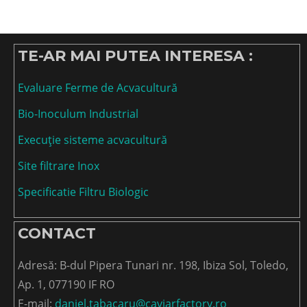
TE-AR MAI PUTEA INTERESA :
Evaluare Ferme de Acvacultură
Bio-Inoculum Industrial
Execuție sisteme acvacultură
Site filtrare Inox
Specificatie Filtru Biologic
CONTACT
Adresă: B-dul Pipera Tunari nr. 198, Ibiza Sol, Toledo,
Ap. 1, 077190 IF RO
E-mail:
daniel.tabacaru@caviarfactory.ro