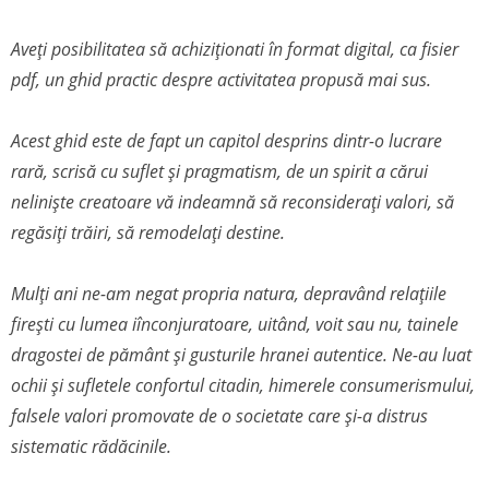
Aveți posibilitatea să achiziționati în format digital, ca fisier
pdf, un ghid practic despre activitatea propusă mai sus.
Acest ghid este de fapt un capitol desprins dintr-o lucrare
rară, scrisă cu suflet și pragmatism, de un spirit a cărui
neliniște creatoare vă indeamnă să reconsiderați valori, să
regăsiți trăiri, să remodelați destine.
Mulți ani ne-am negat propria natura, depravând relațiile
firești cu lumea iînconjuratoare, uitând, voit sau nu, tainele
dragostei de pământ și gusturile hranei autentice. Ne-au luat
ochii și sufletele confortul citadin, himerele consumerismului,
falsele valori promovate de o societate care și-a distrus
sistematic rădăcinile.