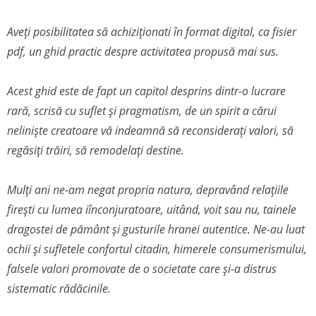
Aveți posibilitatea să achiziționati în format digital, ca fisier
pdf, un ghid practic despre activitatea propusă mai sus.
Acest ghid este de fapt un capitol desprins dintr-o lucrare
rară, scrisă cu suflet și pragmatism, de un spirit a cărui
neliniște creatoare vă indeamnă să reconsiderați valori, să
regăsiți trăiri, să remodelați destine.
Mulți ani ne-am negat propria natura, depravând relațiile
firești cu lumea iînconjuratoare, uitând, voit sau nu, tainele
dragostei de pământ și gusturile hranei autentice. Ne-au luat
ochii și sufletele confortul citadin, himerele consumerismului,
falsele valori promovate de o societate care și-a distrus
sistematic rădăcinile.