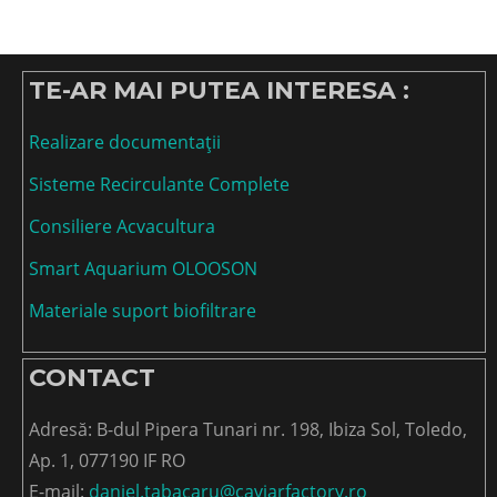
TE-AR MAI PUTEA INTERESA :
Realizare documentații
Sisteme Recirculante Complete
Consiliere Acvacultura
Smart Aquarium OLOOSON
Materiale suport biofiltrare
CONTACT
Adresă: B-dul Pipera Tunari nr. 198, Ibiza Sol, Toledo,
Ap. 1, 077190 IF RO
E-mail:
daniel.tabacaru@caviarfactory.ro