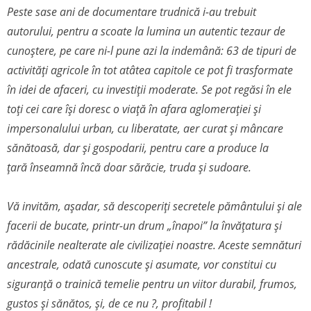
Peste sase ani de documentare trudnică i-au trebuit
autorului, pentru a scoate la lumina un autentic tezaur de
cunoștere, pe care ni-l pune azi la indemână: 63 de tipuri de
activități agricole în tot atâtea capitole ce pot fi trasformate
în idei de afaceri, cu investiții moderate. Se pot regăsi în ele
toți cei care își doresc o viață în afara aglomerației și
impersonalului urban, cu liberatate, aer curat și mâncare
sănătoasă, dar și gospodarii, pentru care a produce la
țară înseamnă încă doar sărăcie, truda și sudoare.
Vă invităm, așadar, să descoperiți secretele pământului și ale
facerii de bucate, printr-un drum „înapoi” la învățatura și
rădăcinile nealterate ale civilizației noastre. Aceste semnături
ancestrale, odată cunoscute și asumate, vor constitui cu
siguranță o trainică temelie pentru un viitor durabil, frumos,
gustos și sănătos, și, de ce nu ?, profitabil !