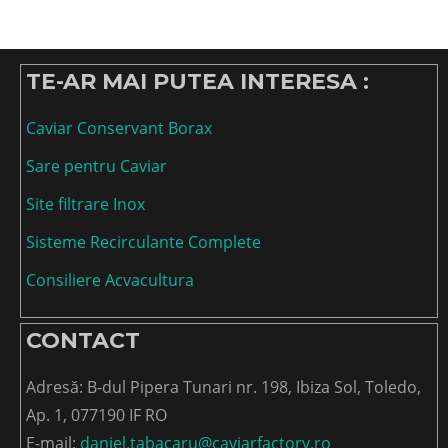
TE-AR MAI PUTEA INTERESA :
Caviar Conservant Borax
Sare pentru Caviar
Site filtrare Inox
Sisteme Recirculante Complete
Consiliere Acvacultura
CONTACT
Adresă: B-dul Pipera Tunari nr. 198, Ibiza Sol, Toledo,
Ap. 1, 077190 IF RO
E-mail:
daniel.tabacaru@caviarfactory.ro