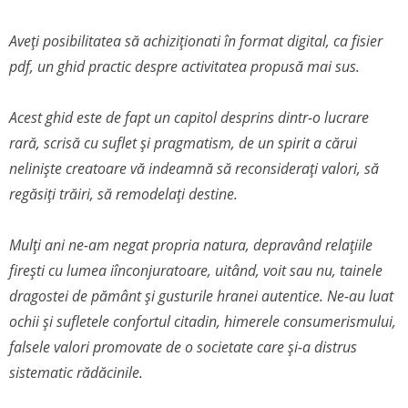
Aveți posibilitatea să achiziționati în format digital, ca fisier
pdf, un ghid practic despre activitatea propusă mai sus.
Acest ghid este de fapt un capitol desprins dintr-o lucrare
rară, scrisă cu suflet și pragmatism, de un spirit a cărui
neliniște creatoare vă indeamnă să reconsiderați valori, să
regăsiți trăiri, să remodelați destine.
Mulți ani ne-am negat propria natura, depravând relațiile
firești cu lumea iînconjuratoare, uitând, voit sau nu, tainele
dragostei de pământ și gusturile hranei autentice. Ne-au luat
ochii și sufletele confortul citadin, himerele consumerismului,
falsele valori promovate de o societate care și-a distrus
sistematic rădăcinile.