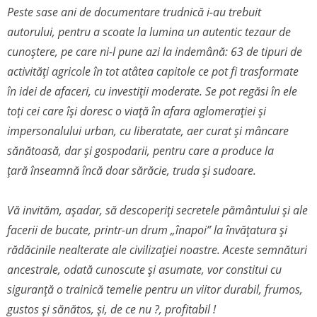
Peste sase ani de documentare trudnică i-au trebuit
autorului, pentru a scoate la lumina un autentic tezaur de
cunoștere, pe care ni-l pune azi la indemână: 63 de tipuri de
activități agricole în tot atâtea capitole ce pot fi trasformate
în idei de afaceri, cu investiții moderate. Se pot regăsi în ele
toți cei care își doresc o viață în afara aglomerației și
impersonalului urban, cu liberatate, aer curat și mâncare
sănătoasă, dar și gospodarii, pentru care a produce la
țară înseamnă încă doar sărăcie, truda și sudoare.
Vă invităm, așadar, să descoperiți secretele pământului și ale
facerii de bucate, printr-un drum „înapoi” la învățatura și
rădăcinile nealterate ale civilizației noastre. Aceste semnături
ancestrale, odată cunoscute și asumate, vor constitui cu
siguranță o trainică temelie pentru un viitor durabil, frumos,
gustos și sănătos, și, de ce nu ?, profitabil !