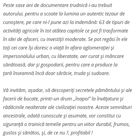
Peste sase ani de documentare trudnică i-au trebuit
autorului, pentru a scoate la lumina un autentic tezaur de
cunoștere, pe care ni-l pune azi la indemână: 63 de tipuri de
activități agricole în tot atâtea capitole ce pot fi trasformate
în idei de afaceri, cu investiții moderate. Se pot regăsi în ele
toți cei care își doresc o viață în afara aglomerației și
impersonalului urban, cu liberatate, aer curat și mâncare
sănătoasă, dar și gospodarii, pentru care a produce la
țară înseamnă încă doar sărăcie, truda și sudoare.
Vă invităm, așadar, să descoperiți secretele pământului și ale
facerii de bucate, printr-un drum „înapoi” la învățatura și
rădăcinile nealterate ale civilizației noastre. Aceste semnături
ancestrale, odată cunoscute și asumate, vor constitui cu
siguranță o trainică temelie pentru un viitor durabil, frumos,
gustos și sănătos, și, de ce nu ?, profitabil !