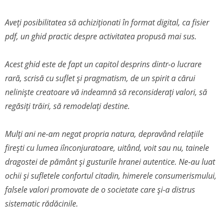
Aveți posibilitatea să achiziționati în format digital, ca fisier
pdf, un ghid practic despre activitatea propusă mai sus.
Acest ghid este de fapt un capitol desprins dintr-o lucrare
rară, scrisă cu suflet și pragmatism, de un spirit a cărui
neliniște creatoare vă indeamnă să reconsiderați valori, să
regăsiți trăiri, să remodelați destine.
Mulți ani ne-am negat propria natura, depravând relațiile
firești cu lumea iînconjuratoare, uitând, voit sau nu, tainele
dragostei de pământ și gusturile hranei autentice. Ne-au luat
ochii și sufletele confortul citadin, himerele consumerismului,
falsele valori promovate de o societate care și-a distrus
sistematic rădăcinile.