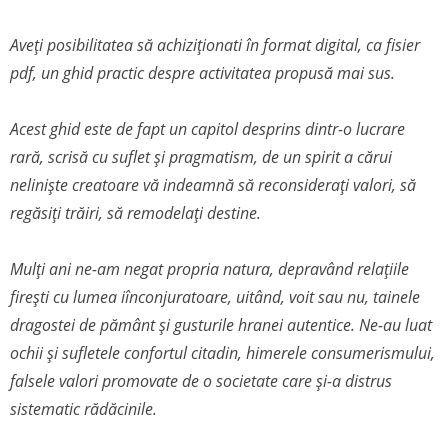
Aveți posibilitatea să achiziționati în format digital, ca fisier
pdf, un ghid practic despre activitatea propusă mai sus.
Acest ghid este de fapt un capitol desprins dintr-o lucrare
rară, scrisă cu suflet și pragmatism, de un spirit a cărui
neliniște creatoare vă indeamnă să reconsiderați valori, să
regăsiți trăiri, să remodelați destine.
Mulți ani ne-am negat propria natura, depravând relațiile
firești cu lumea iînconjuratoare, uitând, voit sau nu, tainele
dragostei de pământ și gusturile hranei autentice. Ne-au luat
ochii și sufletele confortul citadin, himerele consumerismului,
falsele valori promovate de o societate care și-a distrus
sistematic rădăcinile.