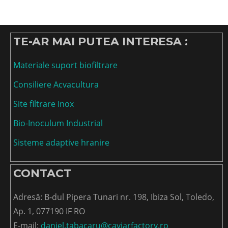
TE-AR MAI PUTEA INTERESA :
Materiale suport biofiltrare
Consiliere Acvacultura
Site filtrare Inox
Bio-Inoculum Industrial
Sisteme adaptive hranire
CONTACT
Adresă: B-dul Pipera Tunari nr. 198, Ibiza Sol, Toledo,
Ap. 1, 077190 IF RO
E-mail:
daniel.tabacaru@caviarfactory.ro