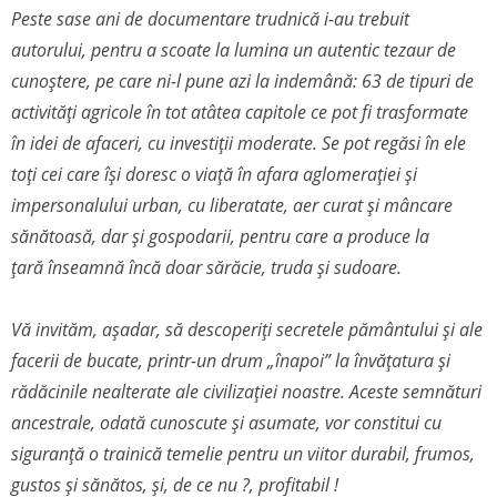
Peste sase ani de documentare trudnică i-au trebuit
autorului, pentru a scoate la lumina un autentic tezaur de
cunoștere, pe care ni-l pune azi la indemână: 63 de tipuri de
activități agricole în tot atâtea capitole ce pot fi trasformate
în idei de afaceri, cu investiții moderate. Se pot regăsi în ele
toți cei care își doresc o viață în afara aglomerației și
impersonalului urban, cu liberatate, aer curat și mâncare
sănătoasă, dar și gospodarii, pentru care a produce la
țară înseamnă încă doar sărăcie, truda și sudoare.
Vă invităm, așadar, să descoperiți secretele pământului și ale
facerii de bucate, printr-un drum „înapoi” la învățatura și
rădăcinile nealterate ale civilizației noastre. Aceste semnături
ancestrale, odată cunoscute și asumate, vor constitui cu
siguranță o trainică temelie pentru un viitor durabil, frumos,
gustos și sănătos, și, de ce nu ?, profitabil !